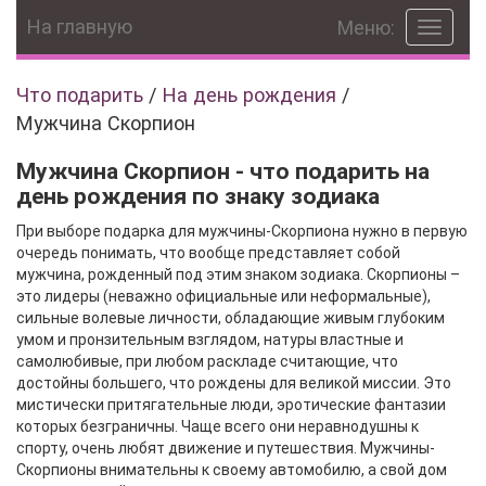
На главную
Меню:
Toggle
navigat
Что подарить
/
На день рождения
/
Мужчина Скорпион
Мужчина Скорпион - что подарить на
день рождения по знаку зодиака
При выборе подарка для мужчины-Скорпиона нужно в первую
очередь понимать, что вообще представляет собой
мужчина, рожденный под этим знаком зодиака. Скорпионы –
это лидеры (неважно официальные или неформальные),
сильные волевые личности, обладающие живым глубоким
умом и пронзительным взглядом, натуры властные и
самолюбивые, при любом раскладе считающие, что
достойны большего, что рождены для великой миссии. Это
мистически притягательные люди, эротические фантазии
которых безграничны. Чаще всего они неравнодушны к
спорту, очень любят движение и путешествия. Мужчины-
Скорпионы внимательны к своему автомобилю, а свой дом