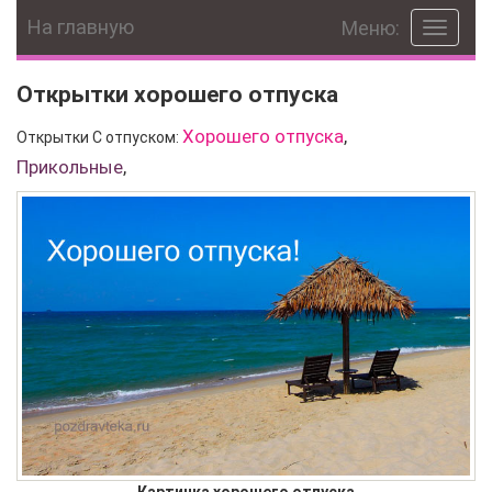
На главную
Меню:
Toggle
navigat
Открытки хорошего отпуска
Хорошего отпуска
,
Открытки С отпуском:
Прикольные
,
Картинка хорошего отпуска