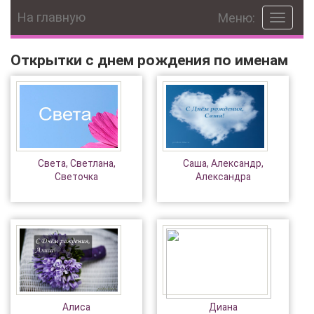
На главную
Меню:
Toggle
navigat
Открытки с днем рождения по именам
Света, Светлана,
Саша, Александр,
Светочка
Александра
Алиса
Диана