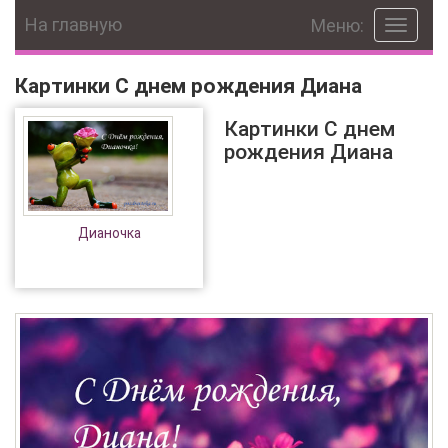
На главную
Меню:
Toggle
navigat
Картинки С днем рождения Диана
Картинки С днем
рождения Диана
Дианочка