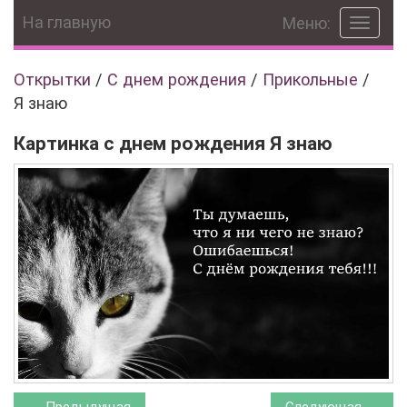
На главную
Меню:
Toggle
navigat
Открытки
/
C днем рождения
/
Прикольные
/
Я знаю
Картинка с днем рождения Я знаю