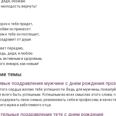
, дядя, обожаю
 молодость вернуть!
роз к тебе придет,
юбви он принесет.
ом к тебе он поспешит,
оздравит от души.
ивет передаю,
едь, дядя, я люблю.
ь активным и здоровым,
ого января, как новым!
гие темы
ивые поздравления мужчине с днем рождения проз
того сердца желаю тебе успешности. Ведь для мужчины, пожалуй
 всего быть успешным. Успешным во всех смыслах этого слова, 
 содержать свою семью, реализовать себя в профессии, в качест
го мужа и заботливого отца.
ательные поздравления тете с днем рождения