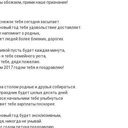
ы обожаем, прими наше признание!
снежок тебя сегодня засыпает.
новый год тебе удовольствие доставляет.
 напомнит о родных,
ет людей более близких, дорогих.
ивой пусть будет каждая минута,
я тебе семейного уюта,
тебе, дядя пожелаю.
м 2017 годом тебя я поздравляю!
за столом родные и друзья собираться.
праздник будет целых десять дней.
все начальники тебе улыбнуться
вят тебе зарплаты поскорее.
новый год будет эксклюзивным,
дя, никогда не унывай.
 с годом петуха поздравляю,