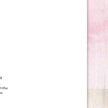
а
,
чтобы
ве