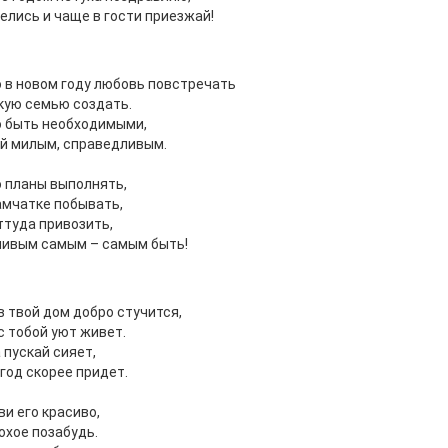
елись и чаще в гости приезжай!
в новом году любовь повстречать
кую семью создать.
 быть необходимыми,
й милым, справедливым.
 планы выполнять,
амчатке побывать,
ттуда привозить,
ливым самым – самым быть!
в твой дом добро стучится,
с тобой уют живет.
 пускай сияет,
год скорее придет.
и его красиво,
охое позабудь.