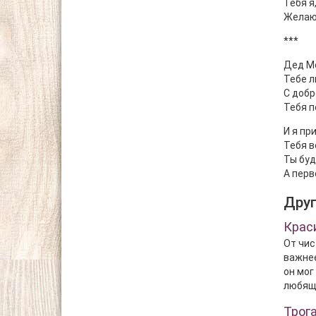
Тебя я
Желаю
***
Дед Мо
Тебе л
С добр
Тебя п
И я пр
Тебя в
Ты буд
А перв
Дру
Крас
От чис
важнее
он мог
любяще
Трог