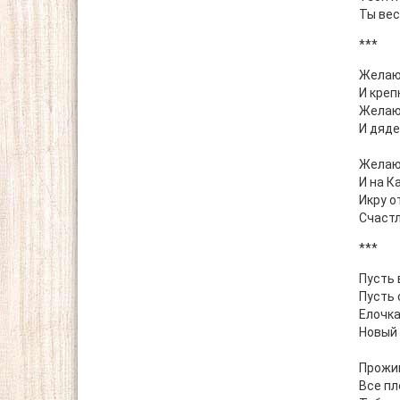
Ты вес
***
Желаю 
И креп
Желаю
И дяде
Желаю
И на К
Икру о
Счаст
***
Пусть 
Пусть 
Елочка
Новый 
Прожив
Все пл