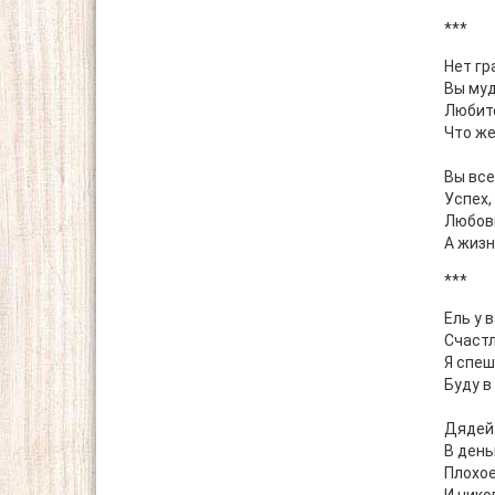
***
Нет гр
Вы муд
Любите
Что же
Вы все
Успех,
Любовь
А жизн
***
Ель у 
Счастл
Я спеш
Буду в
Дядей
В день
Плохо