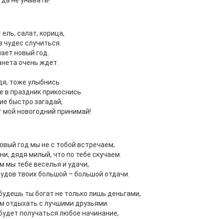
гда не унывать!
 ель, салат, корица,
з чудес случиться.
ает новый год.
анета очень ждет.
дя, тоже улыбнись
ке в праздник прикоснись.
е быстро загадай,
 мой новогодний принимай!
овый год мы не с тобой встречаем,
ни, дядя милый, что по тебе скучаем.
 мы тебе веселья и удачи,
рудов твоих большой – большой отдачи.
будешь ты богат не только лишь деньгами,
 отдыхать с лучшими друзьями.
будет получаться любое начинание,