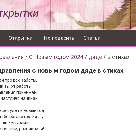
ткрытки
Открытки
Что подарить
Статьи
равления
/
С Новым годом 2024
/
дяде
/
в стихах
равления с новым годом дяде в стихах
й про все заботы,
и ты от работы.
авления принимай,
частливо начинай.
все будет в новый год.
тебя богатство ждет,
чаще улыбайся,
ктивным, развивайся!