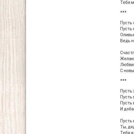
Тебя м
***
Пусть 
Пусть 
Оливье
Ведь н
Счастл
Желаю 
Любви 
С новы
***
Пусть 
Пусть 
Пусть 
И доба
Пусть 
Ты, дя
Тебя я