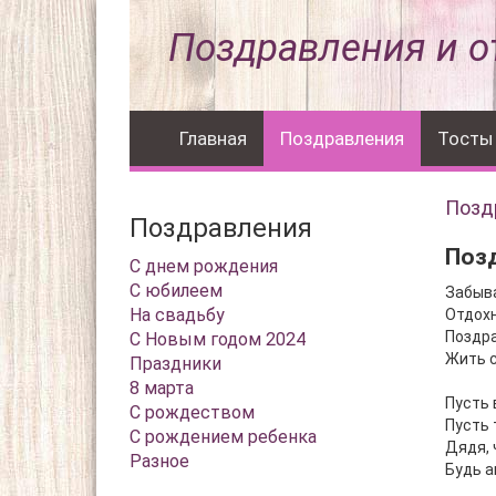
Поздравления и о
Главная
Поздравления
Тосты
Позд
Поздравления
Позд
С днем рождения
С юбилеем
Забыва
На свадьбу
Отдохн
Поздр
С Новым годом 2024
Жить с
Праздники
8 марта
Пусть 
С рождеством
Пусть 
С рождением ребенка
Дядя, 
Разное
Будь а