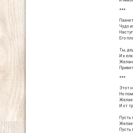
И нико
***
Пахнет
Чудо и
Наступ
Его пл
Ты, дя
И к ел
Желани
Привет
***
Этот н
Но пом
Желаем
И от т
Пусть 
Желаем
Пусть 