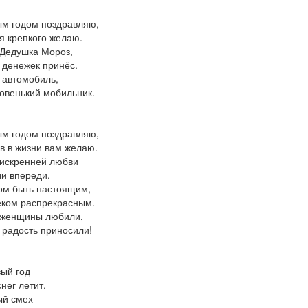
м годом поздравляю,
я крепкого желаю.
Дедушка Мороз,
денежек принёс.
 автомобиль,
новенький мобильник.
м годом поздравляю,
в в жизни вам желаю.
искренней любви
чи впереди.
ом быть настоящим,
ком распрекрасным.
 женщины любили,
 радость приносили!
ый год
снег летит.
ый смех