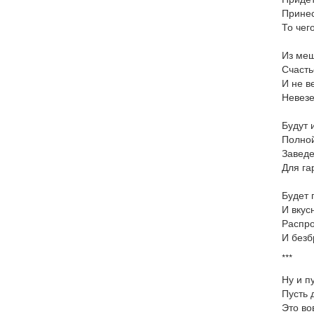
Принес
То чег
Из меш
Счасть
И не в
Невезе
Будут 
Полной
Заведе
Для га
Будет 
И вкус
Распр
И безб
***
Ну и п
Пусть 
Это во