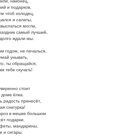
или, наконец,
ий и подарков,
ле чтоб холодец,
ался и салаты,
 выспаться могли,
раздник самый лучший,
долго ждали мы.
м годом, не печалься,
умай унывать,
то, ты обращайся,
ам тебе скучать!
уверенно стоит
в доме ёлка.
ть радость принесёт,
ая снегурка!
ороз в мешке большом
ёт подарки.
феты, мандарины,
ки и сигары.