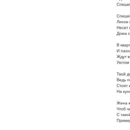
Спешит
Спешит
Лихое 
Несет 
Дома с
В квар
И пахн
Ждут в
Уютом 
Твой д
Ведь п
Стоят 
На кух
Жена к
Чтоб ч
С тако
Пример