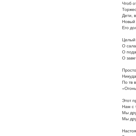
Чтоб о
Торжес
Дети, 
Новый 
Его до
Целый 
О сала
О пода
О заве
Просто
Никуда
По тв 
«Огонь
Этот п
Нам с 
Мы дру
Мы дру
Насто