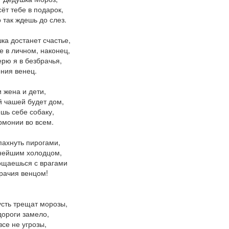
ёт тебе в подарок,
о так ждешь до слез.
ка достанет счастье,
е в личном, наконец,
ерю я в безбрачья,
ния венец.
и жена и дети,
 чашей будет дом,
шь себе собаку,
рмонии во всем.
пахнуть пирогами,
нейшим холодцом,
ощаешься с врагами
рачия венцом!
усть трещат морозы,
дороги замело,
все не угрозы,