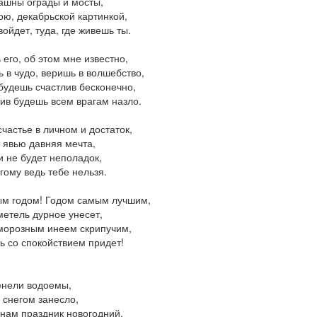
ашны ограды и мосты,
ю, декабрьской картинкой,
войдет, туда, где живешь ты.
его, об этом мне известно,
 в чудо, веришь в волшебство,
будешь счастлив бесконечно,
ив будешь всем врагам назло.
счастье в личном и достаток,
 явью давняя мечта,
и не будет неполадок,
гому ведь тебе нельзя.
м годом! Годом самым лучшим,
метель дурное унесет,
морозным инеем скрипучим,
ь со спокойствием придет!
енели водоемы,
 снегом занесло,
 нам праздник новогодний,