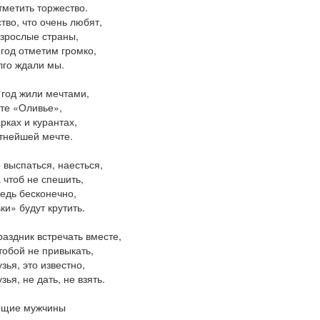
тметить торжество.
тво, что очень любят,
взрослые страны,
год отметим громко,
лго ждали мы.
год жили мечтами,
те «Оливье»,
рках и курантах,
тнейшей мечте.
 выспаться, наесться,
 чтоб не спешить,
ведь бесконечно,
ки» будут крутить.
раздник встречать вместе,
тобой не привыкать,
зья, это известно,
зья, не дать, не взять.
ящие мужчины