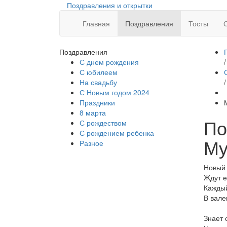
Поздравления и открытки
Главная
Поздравления
Тосты
Поздравления
С днем рождения
/
С юбилеем
На свадьбу
/
С Новым годом 2024
Праздники
8 марта
По
С рождеством
С рождением ребенка
Му
Разное
Новый 
Ждут е
Каждый
В вале
Знает 