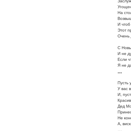
Заслуж
Угощен
На сто
Возвыш
И чтоб
Этот п
Очень 
С Новы
И не д
Если ч
Я не д
***
Пусть 
У вас 
И, пус
Красив
Дед М
Принес
Не кон
А, вис