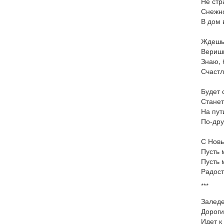
Не стр
Снежно
В дом 
Ждешь 
Веришь
Знаю, 
Счастл
Будет 
Станет
На пут
По-дру
С Новы
Пусть 
Пусть 
Радост
***
Залед
Дороги
Идет к