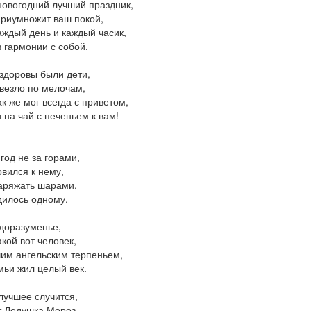
новогодний лучший праздник,
риумножит ваш покой,
аждый день и каждый часик,
 гармонии с собой.
здоровы были дети,
везло по мелочам,
ак же мог всегда с приветом,
 на чай с печеньем к вам!
год не за горами,
овился к нему,
аряжать шарами,
илось одному.
доразуменье,
акой вот человек,
им ангельским терпеньем,
мьи жил целый век.
лучшее случится,
 Дедушка Мороз,