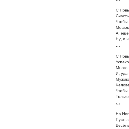
***
С Новы
Счасть
Чтобы 
Мешок 
А, ещё
Ну, и 
***
С Новы
Успехо
Много 
И, уда
Мужик
Челове
Чтобы
Только
***
На Нов
Пусть 
Весёл