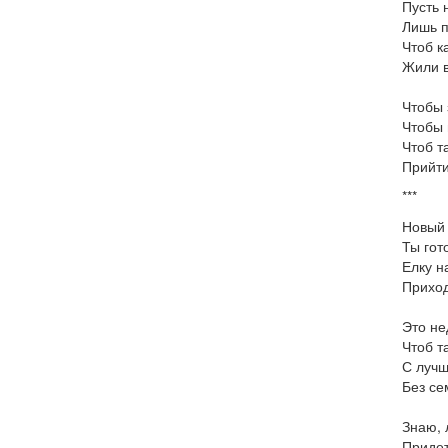
Пусть 
Лишь п
Чтоб к
Жили в
Чтобы 
Чтобы 
Чтоб т
Прийти
***
Новый 
Ты гот
Елку н
Приход
Это не
Чтоб т
С лучш
Без се
Знаю, 
Придет