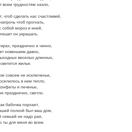
 всем трудностям назло,
, чтоб сделать нас счастливей,
напрочь чтоб прогнать,
с собой мороз и иней,
пешит он украшать.
тирах, празднично и чинно,
ет новеньким давно,
ыходных веселых длинных,
светится жилье.
ом совсем не исключенье,
оселилось в нем тепло,
конфеты и печенье,
не празднично, светло.
ак бабочка порхает,
ашей полной был ваш дом,
й семьей не надо рая,
 ты для меня во всем.