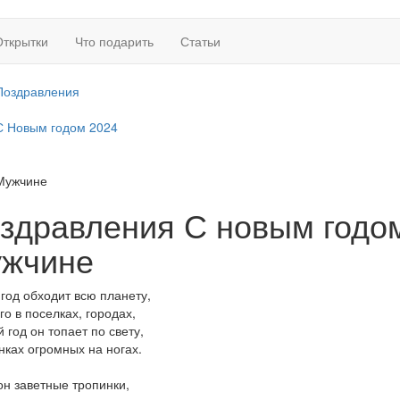
Открытки
Что подарить
Статьи
Поздравления
С Новым годом 2024
Мужчине
здравления С новым годо
жчине
год обходит всю планету,
го в поселках, городах,
 год он топает по свету,
нках огромных на ногах.
он заветные тропинки,