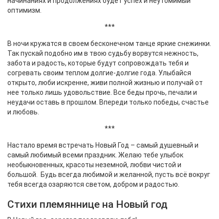
начинаниях и продолжениях будет успех и неутомимый
оптимизм.
***
В ночи кружатся в своем бесконечном танце яркие снежинки.
Так пускай подобно им в твою судьбу ворвутся нежность,
забота и радость, которые будут сопровождать тебя и
согревать своим теплом долгие-долгие года. Улыбайся
открыто, люби искренне, живи полной жизнью и получай от
нее только лишь удовольствие. Все беды прочь, печали и
неудачи оставь в прошлом. Впереди только победы, счастье
и любовь.
***
Настало время встречать Новый Год – самый душевный и
самый любимый всеми праздник. Желаю тебе улыбок
необыкновенных, красоты неземной, любви чистой и
большой. Будь всегда любимой и желанной, пусть всё вокруг
тебя всегда озаряются светом, добром и радостью.
Стихи племяннице на Новый год