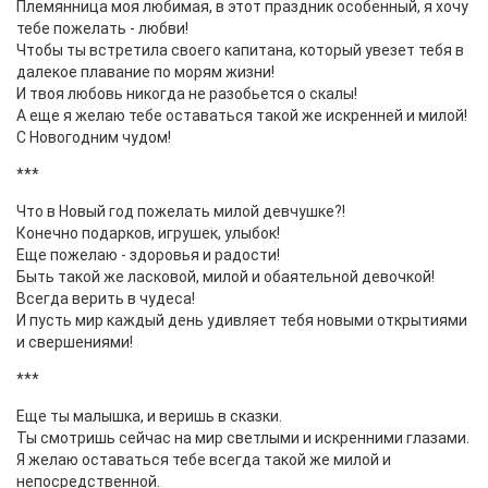
Племянница моя любимая, в этот праздник особенный, я хочу
тебе пожелать - любви!
Чтобы ты встретила своего капитана, который увезет тебя в
далекое плавание по морям жизни!
И твоя любовь никогда не разобьется о скалы!
А еще я желаю тебе оставаться такой же искренней и милой!
С Новогодним чудом!
***
Что в Новый год пожелать милой девчушке?!
Конечно подарков, игрушек, улыбок!
Еще пожелаю - здоровья и радости!
Быть такой же ласковой, милой и обаятельной девочкой!
Всегда верить в чудеса!
И пусть мир каждый день удивляет тебя новыми открытиями
и свершениями!
***
Еще ты малышка, и веришь в сказки.
Ты смотришь сейчас на мир светлыми и искренними глазами.
Я желаю оставаться тебе всегда такой же милой и
непосредственной.