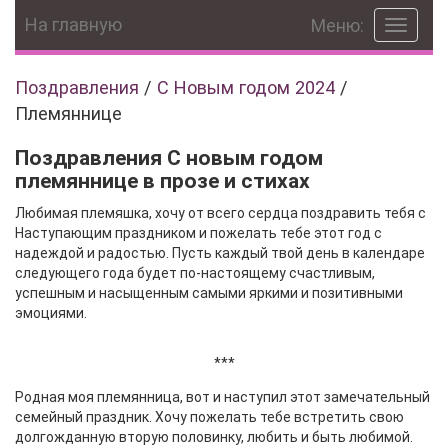
На главную
Меню:
Toggle
navigat
Поздравления
/
С Новым годом 2024
/
Племяннице
Поздравления С новым годом
племяннице в прозе и стихах
Любимая племяшка, хочу от всего сердца поздравить тебя с
Наступающим праздником и пожелать тебе этот год с
надеждой и радостью. Пусть каждый твой день в календаре
следующего года будет по-настоящему счастливым,
успешным и насыщенным самыми яркими и позитивными
эмоциями.
***
Родная моя племянница, вот и наступил этот замечательный
семейный праздник. Хочу пожелать тебе встретить свою
долгожданную вторую половинку, любить и быть любимой.