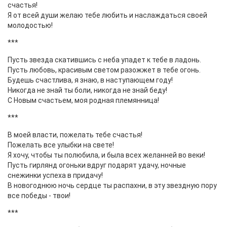
счастья!
Я от всей души желаю тебе любить и наслаждаться своей
молодостью!
***
Пусть звезда скатившись с неба упадет к тебе в ладонь.
Пусть любовь, красивым светом разожжет в тебе огонь.
Будешь счастлива, я знаю, в наступающем году!
Никогда не знай ты боли, никогда не знай беду!
С Новым счастьем, моя родная племянница!
***
В моей власти, пожелать тебе счастья!
Пожелать все улыбки на свете!
Я хочу, чтобы ты полюбила, и была всех желанней во веки!
Пусть гирлянд огоньки вдруг подарят удачу, ночные
снежинки успеха в придачу!
В новогоднюю ночь сердце ты распахни, в эту звездную пору
все победы - твои!
***