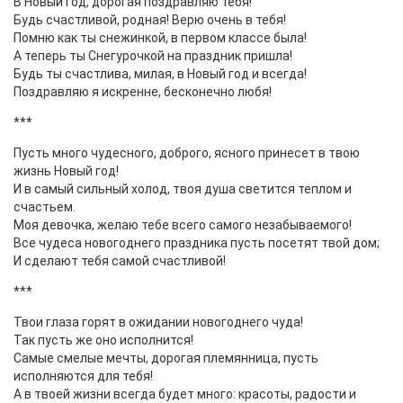
В Новый год, дорогая поздравляю тебя!
Будь счастливой, родная! Верю очень в тебя!
Помню как ты снежинкой, в первом классе была!
А теперь ты Снегурочкой на праздник пришла!
Будь ты счастлива, милая, в Новый год и всегда!
Поздравляю я искренне, бесконечно любя!
***
Пусть много чудесного, доброго, ясного принесет в твою
жизнь Новый год!
И в самый сильный холод, твоя душа светится теплом и
счастьем.
Моя девочка, желаю тебе всего самого незабываемого!
Все чудеса новогоднего праздника пусть посетят твой дом;
И сделают тебя самой счастливой!
***
Твои глаза горят в ожидании новогоднего чуда!
Так пусть же оно исполнится!
Самые смелые мечты, дорогая племянница, пусть
исполняются для тебя!
А в твоей жизни всегда будет много: красоты, радости и