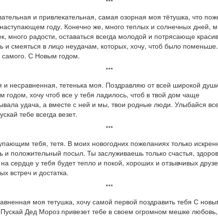
***
ательная и привлекательная, самая озорная моя тётушка, что пож
 наступающем году. Конечно же, много теплых и солнечных дней, м
к, много радости, оставаться всегда молодой и потрясающе красив
ь и смеяться в лицо неудачам, которых, хочу, чтоб было поменьше.
 самого. С Новым годом.
***
 и несравненная, тетенька моя. Поздравляю от всей широкой душ
м годом, хочу чтоб все у тебя ладилось, чтоб в твой дом чаще
ывала удача, а вместе с ней и мы, твои родные люди. Улыбайся вс
пускай тебе всегда везет.
***
упающим тебя, тетя. В моих новогодних пожеланиях только искрен
ь и положительный посыл. Ты заслуживаешь только счастья, здоров
 на сердце у тебя будет тепло и покой, хороших и отзывчивых друзе
ых встреч и достатка.
***
авненная моя тетушка, хочу самой первой поздравить тебя С новы
 Пускай Дед Мороз привезет тебе в своем огромном мешке любовь,