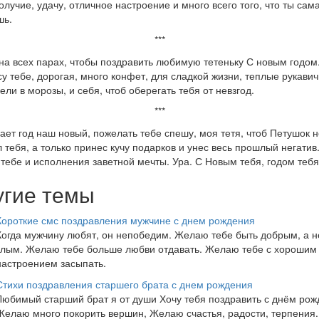
олучие, удачу, отличное настроение и много всего того, что ты сам
шь.
***
на всех парах, чтобы поздравить любимую тетеньку С новым годом
у тебе, дорогая, много конфет, для сладкой жизни, теплые рукавич
рели в морозы, и себя, чтоб оберегать тебя от невзгод.
***
ает год наш новый, пожелать тебе спешу, моя тетя, чтоб Петушок н
 тебя, а только принес кучу подарков и унес весь прошлый негатив
 тебе и исполнения заветной мечты. Ура. С Новым тебя, годом тебя
угие темы
Короткие смс поздравления мужчине с днем рождения
Когда мужчину любят, он непобедим. Желаю тебе быть добрым, а н
злым. Желаю тебе больше любви отдавать. Желаю тебе с хорошим
настроением засыпать.
Стихи поздравления старшего брата с днем рождения
Любимый старший брат я от души Хочу тебя поздравить с днём рож
Желаю много покорить вершин, Желаю счастья, радости, терпения.