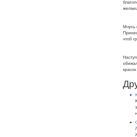
благоп
желае
Мчусь 
Принес
чтоб г
Наступ
обижал
красок
Др