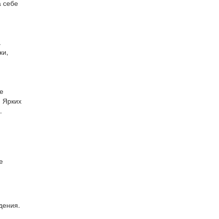
а себе
.
ки,
е
. Ярких
.
е
дения.