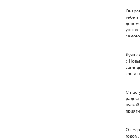
Очаров
тебе в
денеже
уныват
самого
Лучшая
с Новы
загляд
зло и 
С наст
радост
пускай
приятн
О неср
годом.