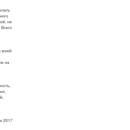
елать
ного
ой, не
 Всего
и моей
ем на
ность,
ья,
й,
м 2017