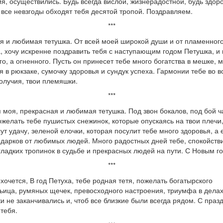
я, осуществились. Будь всегда вислой, жизнерадостной, будь здор
 все невзгоды обходят тебя десятой тропой. Поздравляем.
***
я и любимая тетушка. От всей моей широкой души и от пламенног
, хочу искренне поздравить тебя с наступающим годом Петушка, и 
го, а огненного. Пусть он принесет тебе много богатства в мешке, 
я в рюкзаке, сумочку здоровья и сундук успеха. Гармонии тебе во в
олучия, твои племяшки.
***
 моя, прекрасная и любимая тетушка. Под звон бокалов, под бой ч
ожелать тебе пушистых снежинок, которые опускаясь на твои плечи
ут удачу, зеленой елочки, которая посулит тебе много здоровья, а
одарков от любимых людей. Много радостных дней тебе, спокойств
гладких тропинок в судьбе и прекрасных людей на пути. С Новым г
***
 хочется, В год Петуха, тебе родная тетя, пожелать богатырского
ьица, румяных щечек, превосходного настроения, триумфа в делах
и не заканчивались и, чтоб все близкие были всегда рядом. С праз
 тебя.