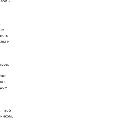
овой и
о
не
много
сем и
асов,
,
 еще
ия в
одом.
, чтоб
дником,