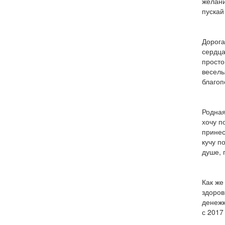
желани
пускай
Дорога
сердца
просто
весель
благоп
Родная
хочу п
принес
кучу п
душе, 
Как же
здоров
денежк
с 2017