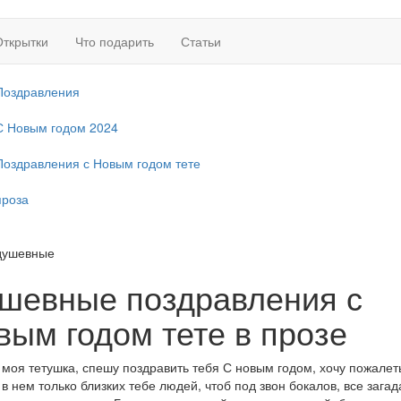
Открытки
Что подарить
Статьи
Поздравления
С Новым годом 2024
Поздравления с Новым годом тете
проза
душевные
шевные поздравления с
вым годом тете в прозе
моя тетушка, спешу поздравить тебя С новым годом, хочу пожалет
 в нем только близких тебе людей, чтоб под звон бокалов, все зага