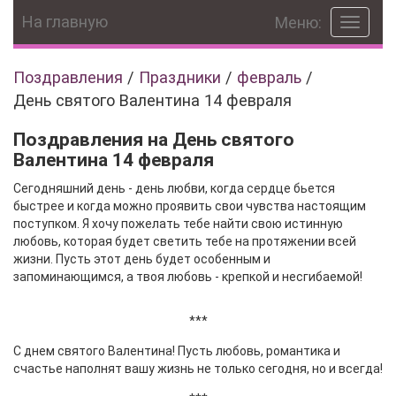
На главную
Меню:
Toggle
navigat
Поздравления
/
Праздники
/
февраль
/
День святого Валентина 14 февраля
Поздравления на День святого
Валентина 14 февраля
Сегодняшний день - день любви, когда сердце бьется
быстрее и когда можно проявить свои чувства настоящим
поступком. Я хочу пожелать тебе найти свою истинную
любовь, которая будет светить тебе на протяжении всей
жизни. Пусть этот день будет особенным и
запоминающимся, а твоя любовь - крепкой и несгибаемой!
***
С днем святого Валентина! Пусть любовь, романтика и
счастье наполнят вашу жизнь не только сегодня, но и всегда!