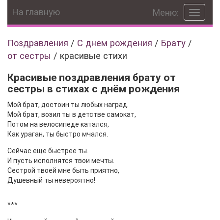
На главную
Меню:
Toggle
navigat
Поздравления
/
С днем рождения
/
Брату
/
от сестры
/
красивые стихи
Красивые поздравления брату от
сестры в стихах с днём рождения
Мой брат, достоин ты любых наград.
Мой брат, возил ты в детстве самокат,
Потом на велосипеде катался,
Как ураган, ты быстро мчался.
Сейчас еще быстрее ты.
И пусть исполнятся твои мечты.
Сестрой твоей мне быть приятно,
Душевный ты невероятно!
***