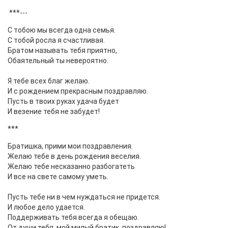
***---
С тобою мы всегда одна семья.
С тобой росла я счастливая.
Братом называть тебя приятно,
Обаятельный ты невероятно.
Я тебе всех благ желаю.
И с рождением прекрасным поздравляю.
Пусть в твоих руках удача будет
И везение тебя не забудет!
***
Братишка, прими мои поздравления.
Желаю тебе в день рождения веселия.
Желаю тебе несказанно разбогатеть
И все на свете самому уметь.
Пусть тебе ни в чем нуждаться не придется.
И любое дело удается.
Поддерживать тебя всегда я обещаю.
От души тебя, мой милый братик, поздравляю!