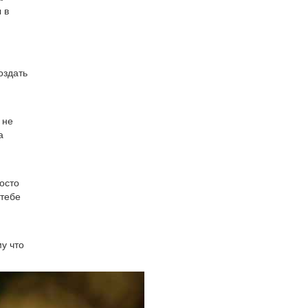
 в
оздать
 не
а
осто
 тебе
у что