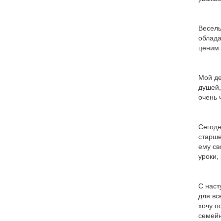
Веселы
облада
ценим 
Мой де
душей,
очень 
Сегодн
старше
ему св
уроки,
С наст
для вс
хочу п
семейн