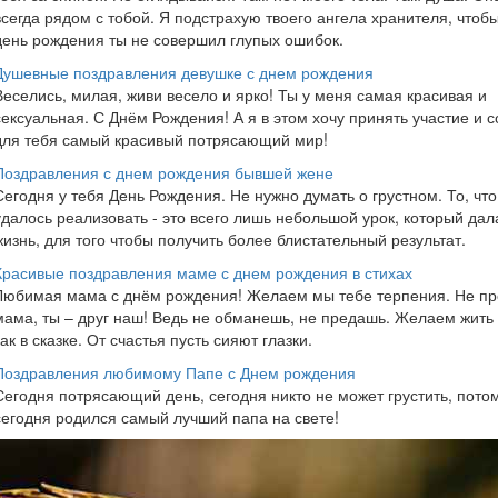
всегда рядом с тобой. Я подстрахую твоего ангела хранителя, чтобы
день рождения ты не совершил глупых ошибок.
Душевные поздравления девушке с днем рождения
Веселись, милая, живи весело и ярко! Ты у меня самая красивая и
сексуальная. С Днём Рождения! А я в этом хочу принять участие и с
для тебя самый красивый потрясающий мир!
Поздравления с днем рождения бывшей жене
Сегодня у тебя День Рождения. Не нужно думать о грустном. То, что
удалось реализовать - это всего лишь небольшой урок, который дал
жизнь, для того чтобы получить более блистательный результат.
Красивые поздравления маме с днем рождения в стихах
Любимая мама с днём рождения! Желаем мы тебе терпения. Не пр
мама, ты – друг наш! Ведь не обманешь, не предашь. Желаем жить
как в сказке. От счастья пусть сияют глазки.
Поздравления любимому Папе с Днем рождения
Сегодня потрясающий день, сегодня никто не может грустить, потом
сегодня родился самый лучший папа на свете!