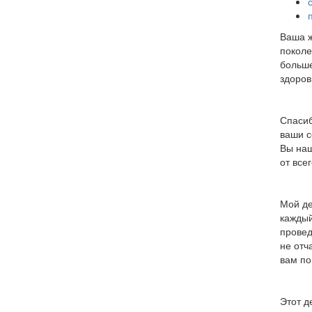
Ваша ж
поколе
больше
здоров
Спасиб
ваши с
Вы наш
от все
Мой де
каждый
провед
не отч
вам по
Этот д