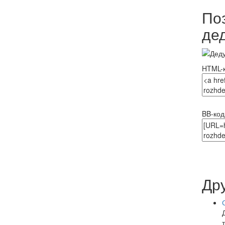
По
де
HTML-к
BB-код
Др