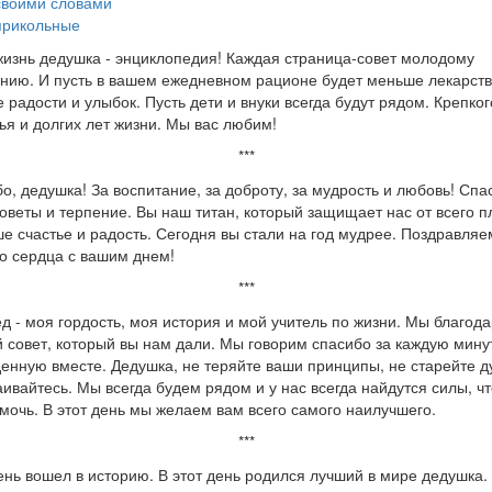
своими словами
прикольные
изнь дедушка - энциклопедия! Каждая страница-совет молодому
нию. И пусть в вашем ежедневном рационе будет меньше лекарств
 радости и улыбок. Пусть дети и внуки всегда будут рядом. Крепког
ья и долгих лет жизни. Мы вас любим!
***
о, дедушка! За воспитание, за доброту, за мудрость и любовь! Спа
оветы и терпение. Вы наш титан, который защищает нас от всего п
е счастье и радость. Сегодня вы стали на год мудрее. Поздравляе
го сердца с вашим днем!
***
д - моя гордость, моя история и мой учитель по жизни. Мы благод
 совет, который вы нам дали. Мы говорим спасибо за каждую мину
енную вместе. Дедушка, не теряйте ваши принципы, не старейте д
аивайтесь. Мы всегда будем рядом и у нас всегда найдутся силы, ч
мочь. В этот день мы желаем вам всего самого наилучшего.
***
ень вошел в историю. В этот день родился лучший в мире дедушка.