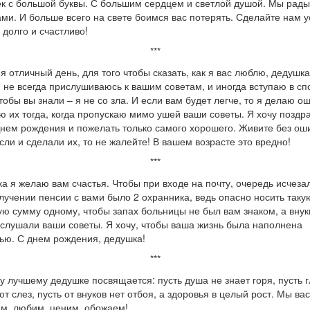
к с большой буквы. С большим сердцем и светлой душой. Мы рады,
ами. И больше всего на свете боимся вас потерять. Сделайте нам у
 долго и счастливо!
***
я отличный день, для того чтобы сказать, как я вас люблю, дедушка
я не всегда прислушиваюсь к вашим советам, и иногда вступаю в сп
чтобы вы знали – я не со зла. И если вам будет легче, то я делаю о
ю их тогда, когда пропускаю мимо ушей ваши советы. Я хочу поздр
Днем рождения и пожелать только самого хорошего. Живите без оши
сли и сделали их, то не жалейте! В вашем возрасте это вредно!
***
а я желаю вам счастья. Чтобы при входе на почту, очередь исчезал
лучении пенсии с вами было 2 охранника, ведь опасно носить таку
ю сумму одному, чтобы запах больницы не был вам знаком, а внук
 слушали ваши советы. Я хочу, чтобы ваша жизнь была наполнена
ью. С днем рождения, дедушка!
***
 лучшему дедушке посвящается: пусть душа не знает горя, пусть г
ют слез, пусть от внуков нет отбоя, а здоровья в целый рост. Мы ва
м, любим, ценим, обожаем!