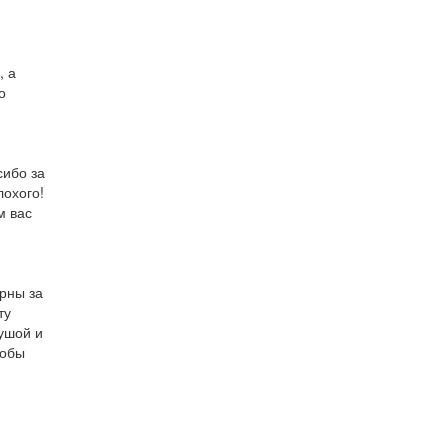
, а
о
сибо за
лохого!
м вас
арны за
ту
ушой и
тобы