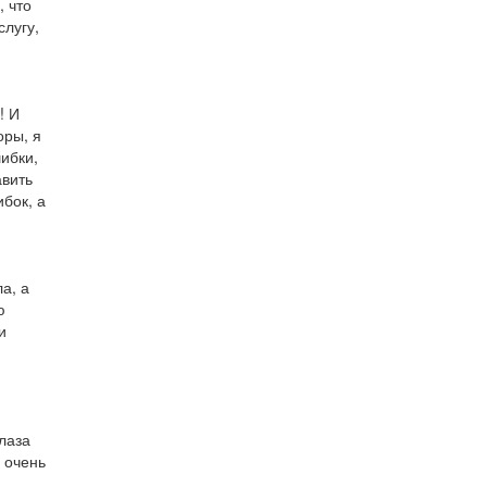
 что
слугу,
! И
оры, я
шибки,
авить
бок, а
а, а
ю
и
лаза
с очень