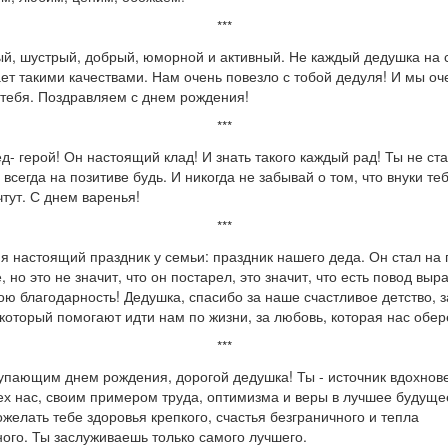
***
й, шустрый, добрый, юморной и активный. Не каждый дедушка на 
ет такими качествами. Нам очень повезло с тобой дедуля! И мы оч
тебя. Поздравляем с днем рождения!
***
д- герой! Он настоящий клад! И знать такого каждый рад! Ты не ст
 всегда на позитиве будь. И никогда не забывай о том, что внуки те
чтут. С днем варенья!
***
я настоящий праздник у семьи: праздник нашего деда. Он стал на 
, но это не значит, что он постарел, это значит, что есть повод выр
ою благодарность! Дедушка, спасибо за наше счастливое детство, з
 который помогают идти нам по жизни, за любовь, которая нас обер
***
упающим днем рождения, дорогой дедушка! Ты - источник вдохнов
ех нас, своим примером труда, оптимизма и веры в лучшее будуще
ожелать тебе здоровья крепкого, счастья безграничного и тепла
ого. Ты заслуживаешь только самого лучшего.