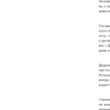
Челове
вы с н
живите
Сегодн
пусть 
хочу, 
и дела
вас с 
даже е
Дедушк
при по
большу
всегда
радост
Самому
не зна
уважае