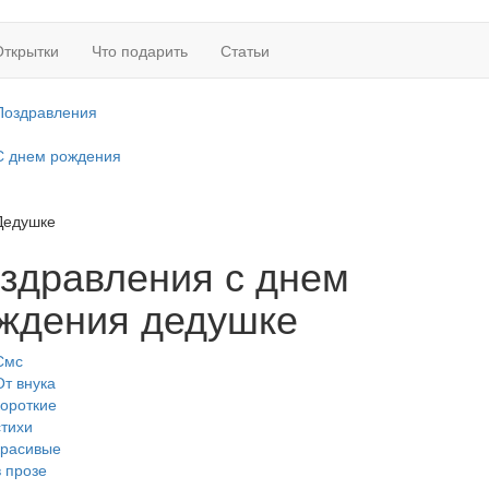
Открытки
Что подарить
Статьи
Поздравления
С днем рождения
Дедушке
здравления с днем
ждения дедушке
Смс
От внука
короткие
стихи
красивые
в прозе