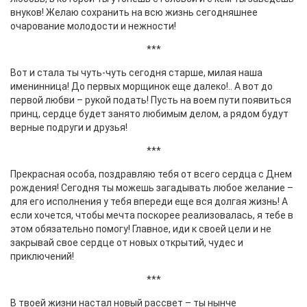
внуков! Желаю сохранить на всю жизнь сегодняшнее
очарование молодости и нежности!
***
Вот и стала ты чуть-чуть сегодня старше, милая наша
именинница! До первых морщинок еще далеко!.. А вот до
первой любви – рукой подать! Пусть на воем пути появиться
принц, сердце будет занято любимым делом, а рядом будут
верные подруги и друзья!
***
Прекрасная особа, поздравляю тебя от всего сердца с Днем
рождения! Сегодня ты можешь загадывать любое желание –
для его исполнения у тебя впереди еще вся долгая жизнь! А
если хочется, чтобы мечта поскорее реализовалась, я тебе в
этом обязательно помогу! Главное, иди к своей цели и не
закрывай свое сердце от новых открытий, чудес и
приключений!
***
В твоей жизни настал новый рассвет – ты нынче