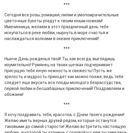
***
Сегодня все розы, ромашки, лилии и умопомрачительные
цветочные букеты упадут к твоим юным ножкам!
Именинница, желаем в этот праздничный день тебе
искупаться в реке любви, нырнуть в море счастья и
наслаждаться волнами в океане приключений!
***
Нынче День рожденья твой! Ты, как всегда, выглядишь
изумительно! Румянец на твоих щечках подчеркивает
присущую тебе юную нежность и свежесть! Пусть же
зрелость и мудрость приходят как можно позже, ведь тебе
следует еще вкусить все плоды молодого безрассудства,
первой любви и бесшабашных приключений! Поздравляем и
обожаем!
***
Я хочу поздравить тебя, красотка, с Днем твоего рождения!
Желаю иметь верных друзей рядом, которые останутся
таковыми до самой старости! Желаю встретить настоящую
любовь, в которой ты утонешь с головой и с кем ты заведешь