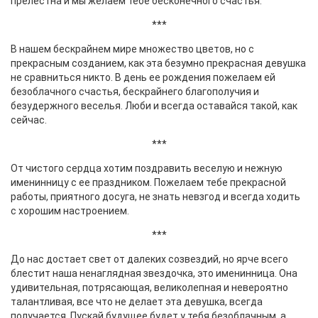
прелестна и мы желаем тебе бесконечного счастья.
***
В нашем бескрайнем мире множество цветов, но с
прекрасным созданием, как эта безумно прекрасная девушка
не сравниться никто. В день ее рождения пожелаем ей
безоблачного счастья, бескрайнего благополучия и
безудержного веселья. Люби и всегда оставайся такой, как
сейчас.
***
От чистого сердца хотим поздравить веселую и нежную
именинницу с ее праздником. Пожелаем тебе прекрасной
работы, приятного досуга, не знать невзгод и всегда ходить
с хорошим настроением.
***
До нас достает свет от далеких созвездий, но ярче всего
блестит наша ненаглядная звездочка, это именинница. Она
удивительная, потрясающая, великолепная и невероятно
талантливая, все что не делает эта девушка, всегда
получается. Пускай будущее будет у тебя безоблачным, а