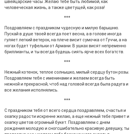
швейцарские часы. Желаю тебе быть любимой, как
человеческая жизнь, а также цветущей, как роза!
***
Поздравляем с праздником чудесную и милую барышню.
Пускай в душе твоей всегда поет весна, а в голове иногда
гуляет легкий ветерок, на плече висит сумочка от Гуччи, а на
ногах будет туфельки от Армани. В ушках висят непременно
бриллианты, и ты всегда будешь сиять ярче всех богатств.
***
Нежный котенок, теплое солнышко, милый сердцу бутон розы.
Поздравляем тебя с именинами и желаем всегда быть
нежной и прекрасной, чтоб над головой всегда была радуга и
все желания исполнялись.
***
С праздником тебя от всего сердца поздравляем, счастья и
охапку радости искренне желаю, а еще нежный тебе привет и
охапку цветов огромный букет. Поздравляем с днем
рождения молодую и сногсшибательно красивую девушку, ты