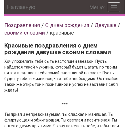
На главную
Меню:
Toggle
navigat
Поздравления
/
С днем рождения
/
Девушке
/
своими словами
/
красивые
Красивые поздравления с днем
рождения девушке своими словами
Хочу пожелать тебе быть настоящей звездой. Пусть
найдется такой мужчина, который будет шагать по твоим
пятам и сделает тебя самой счастливой на свете. Пусть
будет у тебя в жизни все, что тебе необходимо. Оставайся
такой же открытой и позитивной и успех не заставит себя
ждать!
***
Ты яркая и непредсказуемая, ты сладкая и манящая. Ты
флиртующая и обжигающая. Ты светлая и позитивная. Ты
ангел с двумя крыльями. Я хочу пожелать тебе, чтобы твои