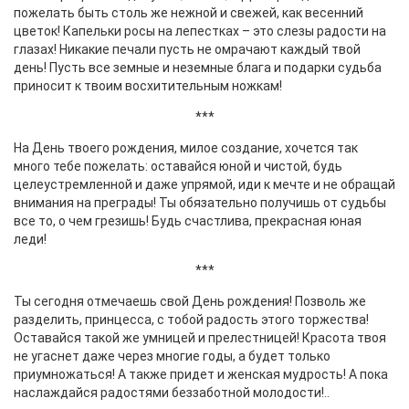
пожелать быть столь же нежной и свежей, как весенний
цветок! Капельки росы на лепестках – это слезы радости на
глазах! Никакие печали пусть не омрачают каждый твой
день! Пусть все земные и неземные блага и подарки судьба
приносит к твоим восхитительным ножкам!
***
На День твоего рождения, милое создание, хочется так
много тебе пожелать: оставайся юной и чистой, будь
целеустремленной и даже упрямой, иди к мечте и не обращай
внимания на преграды! Ты обязательно получишь от судьбы
все то, о чем грезишь! Будь счастлива, прекрасная юная
леди!
***
Ты сегодня отмечаешь свой День рождения! Позволь же
разделить, принцесса, с тобой радость этого торжества!
Оставайся такой же умницей и прелестницей! Красота твоя
не угаснет даже через многие годы, а будет только
приумножаться! А также придет и женская мудрость! А пока
наслаждайся радостями беззаботной молодости!..