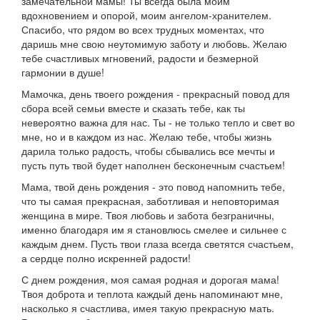
замечательной мамы! Ты всегда была моим
вдохновением и опорой, моим ангелом-хранителем.
Спасибо, что рядом во всех трудных моментах, что
даришь мне свою неутомимую заботу и любовь. Желаю
тебе счастливых мгновений, радости и безмерной
гармонии в душе!
Мамочка, день твоего рождения - прекрасный повод для
сбора всей семьи вместе и сказать тебе, как ты
невероятно важна для нас. Ты - не только тепло и свет во
мне, но и в каждом из нас. Желаю тебе, чтобы жизнь
дарила только радость, чтобы сбывались все мечты и
пусть путь твой будет наполнен бесконечным счастьем!
Мама, твой день рождения - это повод напомнить тебе,
что ты самая прекрасная, заботливая и неповторимая
женщина в мире. Твоя любовь и забота безграничны,
именно благодаря им я становлюсь смелее и сильнее с
каждым днем. Пусть твои глаза всегда светятся счастьем,
а сердце полно искренней радости!
С днем рождения, моя самая родная и дорогая мама!
Твоя доброта и теплота каждый день напоминают мне,
насколько я счастлива, имея такую прекрасную мать.