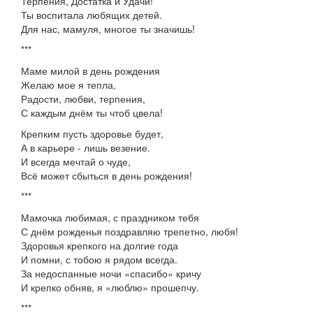
Терпения, Достатка и Удачи!
Ты воспитала любящих детей.
Для нас, мамуля, многое ты значишь!
***
Маме милой в день рождения
Желаю мое я тепла,
Радости, любви, терпения,
С каждым днём ты чтоб цвела!
Крепким пусть здоровье будет,
А в карьере - лишь везение.
И всегда мечтай о чуде,
Всё может сбыться в день рождения!
***
Мамочка любимая, с праздником тебя
С днём рожденья поздравляю трепетно, любя!
Здоровья крепкого на долгие года
И помни, с тобою я рядом всегда.
За недоспанные ночи «спасибо» кричу
И крепко обняв, я «люблю» прошепчу.
***