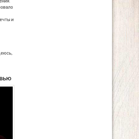
ения.
вовало
мечты и
деюсь,
овью