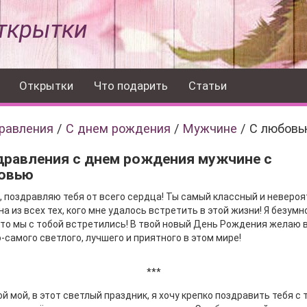
ткрытки
Открытки
Что подарить
Статьи
равления
/
С днем рождения
/
Мужчине
/
С любовь
дравления с днем рождения мужчине с
овью
 поздравляю тебя от всего сердца! Ты самый классный и неверо
а из всех тех, кого мне удалось встретить в этой жизни! Я безумн
что мы с тобой встретились! В твой новый День Рождения желаю 
-самого светлого, лучшего и приятного в этом мире!
***
й мой, в этот светлый праздник, я хочу крепко поздравить тебя с 