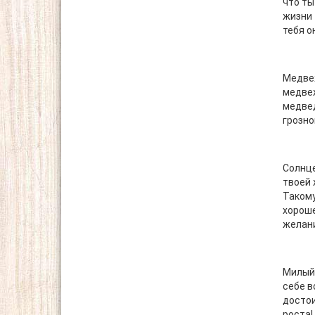
что ты
жизни 
тебя о
Медвеж
медвеж
медвед
грозно
Солнце
твоей 
Такому
хороше
желан
Милый,
себе в
достои
роста!