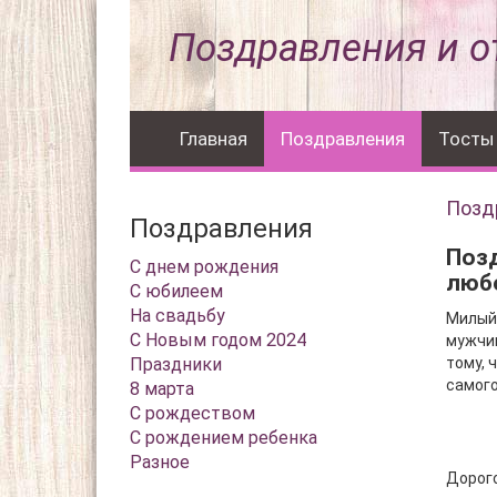
Поздравления и о
Главная
Поздравления
Тосты
Позд
Поздравления
Поз
С днем рождения
люб
С юбилеем
На свадьбу
Милый,
С Новым годом 2024
мужчин
Праздники
тому, 
самого
8 марта
С рождеством
С рождением ребенка
Разное
Дорого