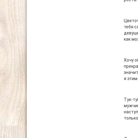
Цветоч
тебя с
девушк
как мо
Хочу о
прекра
значит
я этим
Тук-ту
мужчин
наступ
только