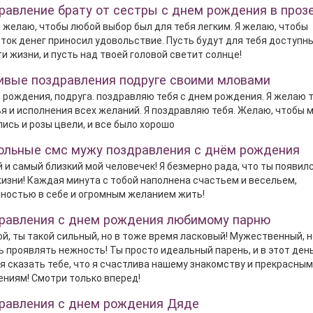
равление брату от сестры с днем рождения в проз
я желаю, чтобы любой выбор был для тебя легким. Я желаю, чтобы
ток денег приносил удовольствие. Пусть будут для тебя доступн
и жизни, и пусть над твоей головой светит солнце!
ивые поздравления подруге своими мловами
 рождения, подруга. поздравляю тебя с днем рождения. Я желаю 
я и исполнения всех желаний. Я поздравляю тебя. Желаю, чтобы 
ись и розы цвели, и все было хорошо
ольные смс мужу поздравления с днём рождения
 и самый близкий мой человечек! Я безмерно рада, что ты появилс
изни! Каждая минута с тобой наполнена счастьем и весельем,
ностью в себе и огромным желанием жить!
равления с днем рождения любимому парню
й, ты такой сильный, но в тоже время ласковый! Мужественный, н
 проявлять нежность! Ты просто идеальный парень, и в этот ден
я сказать тебе, что я счастлива нашему знакомству и прекрасным
ниям! Смотри только вперед!
равления с днем рождения Дяде