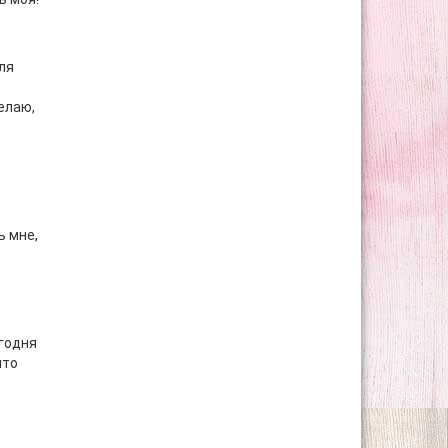
ля
елаю,
ь мне,
егодня
что