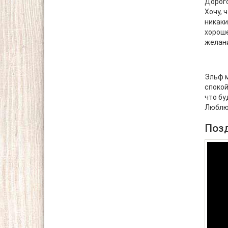
Дорого
Хочу, 
никаки
хороше
желан
Эльф м
спокой
что бу
Люблю 
Поз