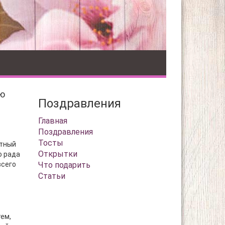
ю
Поздравления
Главная
Поздравления
Тосты
ятный
Открытки
о рада
всего
Что подарить
Статьи
тем,