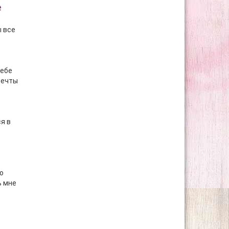
е
ы все
тебе
мечты
я в
о
ь мне