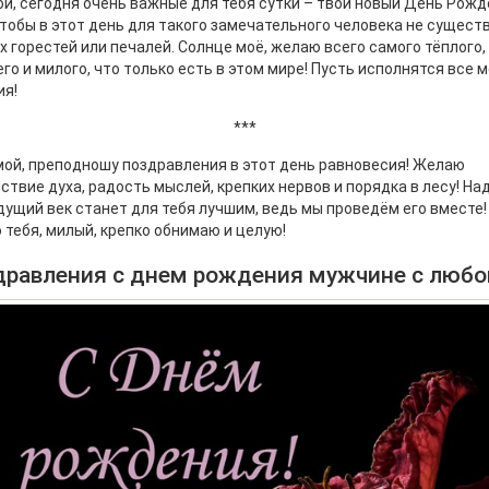
й, сегодня очень важные для тебя сутки – твой новый День Рожд
чтобы в этот день для такого замечательного человека не сущест
х горестей или печалей. Солнце моё, желаю всего самого тёплого,
го и милого, что только есть в этом мире! Пусть исполнятся все 
ия!
***
ой, преподношу поздравления в этот день равновесия! Желаю
ствие духа, радость мыслей, крепких нервов и порядка в лесу! На
дущий век станет для тебя лучшим, ведь мы проведём его вместе!
тебя, милый, крепко обнимаю и целую!
дравления с днем рождения мужчине с люб