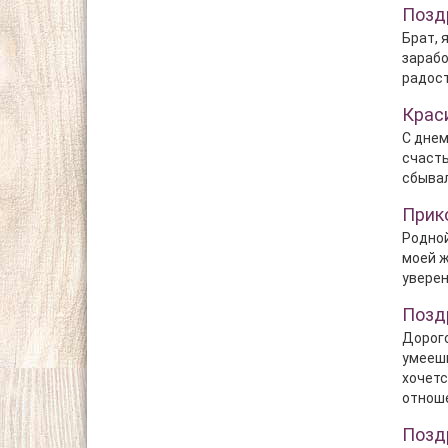
Позд
Брат, 
зарабо
радост
Крас
С днем
счасть
сбывал
Прик
Родной
моей ж
уверен
Позд
Дорого
умеешь
хочетс
отноше
Позд