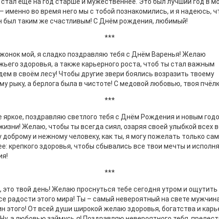
 стал ещё на год старше и мужественнее. Это был лучший год в м
– именно во время него мы с тобой познакомились, и я надеюсь, ч
н был таким же счастливым! С Днём рождения, любимый!
***
онок мой, я сладко поздравляю тебя с Днём Варенья! Желаю
ьего здоровья, а также карьерного роста, чтоб ты стал важным
ем в своём лесу! Чтобы другие звери боялись возразить твоему
му рыку, а берлога была в чистоте! С медовой любовью, твоя пчёлк
***
 яркое, поздравляю светлого тебя с Днём Рождения и новым год
жизни! Желаю, чтобы ты всегда сиял, озаряя своей улыбкой всех в
 доброму и нежному человеку, как ты, я могу пожелать только са
е: крепкого здоровья, чтобы сбывались все твои мечты и исполн
ия!
***
 это твой день! Желаю проснуться тебе сегодня утром и ощутить
се радости этого мира! Ты – самый невероятный на свете мужчина
н этого! От всей души широкой желаю здоровья, богатства и карь
 Ну, а любовью займусь я! Поздравляю невероятного тебя, прелест