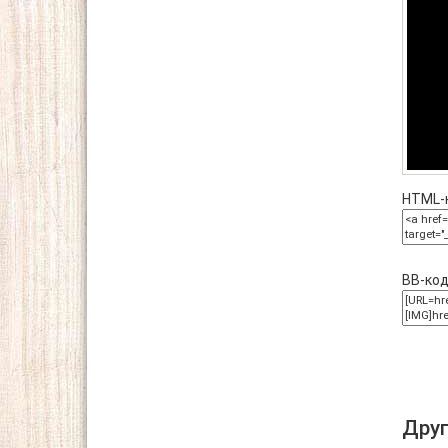
HTML-к
BB-код
Дру