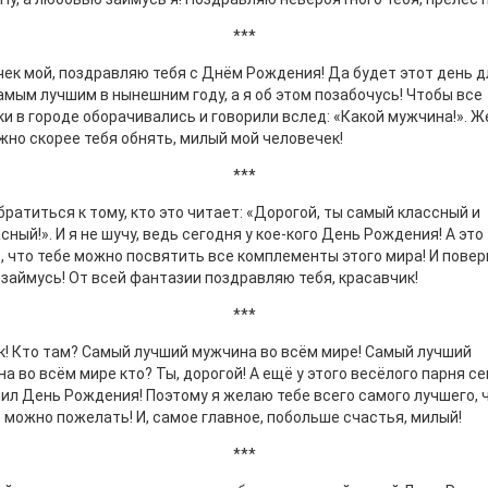
***
ек мой, поздравляю тебя с Днём Рождения! Да будет этот день д
амым лучшим в нынешним году, а я об этом позабочусь! Чтобы все
и в городе оборачивались и говорили вслед: «Какой мужчина!». Ж
жно скорее тебя обнять, милый мой человечек!
***
братиться к тому, кто это читает: «Дорогой, ты самый классный и
сный!». И я не шучу, ведь сегодня у кое-кого День Рождения! А это
, что тебе можно посвятить все комплементы этого мира! И повер
 займусь! От всей фантазии поздравляю тебя, красавчик!
***
к! Кто там? Самый лучший мужчина во всём мире! Самый лучший
а во всём мире кто? Ты, дорогой! А ещё у этого весёлого парня с
ил День Рождения! Поэтому я желаю тебе всего самого лучшего, 
 можно пожелать! И, самое главное, побольше счастья, милый!
***