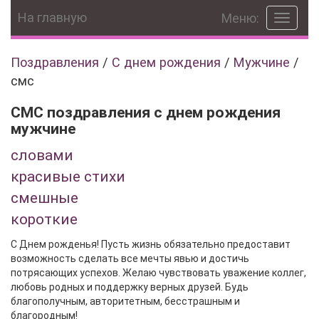
На главную
Меню:
Toggle
navigat
Поздравления
/
С днем рождения
/
Мужчине
/
смс
СМС поздравления с днем рождения
мужчине
словами
красивые стихи
смешные
короткие
С Днем рожденья! Пусть жизнь обязательно предоставит
возможность сделать все мечты явью и достичь
потрясающих успехов. Желаю чувствовать уважение коллег,
любовь родных и поддержку верных друзей. Будь
благополучным, авторитетным, бесстрашным и
благородным!