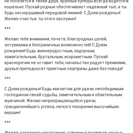
не поселится в твоей душе, крупные купюры всегда водятся в
кошельке. Пускай родные обеспечивают надежный тыл, а ты
будь несокрушимой передовой линией. С Днем рожденья!
Желаю счастья, ты этого заслужил!
***
Желаю тебе внимания, почета, благородных целей,
энтузиазма и безграничных возможностей! С Днем
рождения! Будь жизнерадостным, задорным,
зажигательным, брутальным, искрометным. Пускай
красноречие не оставит тебя, начальство радует премиями,
друзья преподносят приятные сюрпризы даже без повода!
***
С Днем рожденья! Будь магнитом для удачи, непобедимым
господином своей судьбы, замечательным и обаятельным
мужчиной. Желаю непрекращающейся удачи,
грандиознейшего успеха, легкого покорения высочайших
вершин!
***
Желаю отпадного настроения, отважных подвигов, крутых