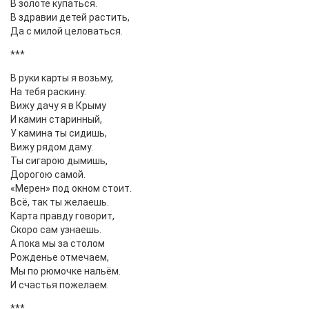
В золоте купаться.
В здравии детей растить,
Да с милой целоваться.
***
В руки карты я возьму,
На тебя раскину.
Вижу дачу я в Крыму
И камин старинный,
У камина ты сидишь,
Вижу рядом даму.
Ты сигарою дымишь,
Дорогою самой.
«Мерен» под окном стоит.
Всё, так ты желаешь.
Карта правду говорит,
Скоро сам узнаешь.
А пока мы за столом
Рожденье отмечаем,
Мы по рюмочке нальём.
И счастья пожелаем.
***