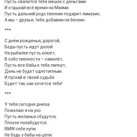
Пусть свалится тебе мешок с деньгами
И отдыхай всё время на Маями.
Пусть дальний родственник подарит лимузин,
А мы – друзья, тебе добавим на бензин.
***
С днём рожденья, дорогой,
Беды пусть идут долой.
На рыбалке пусть клюёт,
В собственности – самолёт,
Пусть все бабы к тебе липнут,
День не будет однотипным.
И пускай в твоей судьбе
Будет так, как хочется тебе!
***
У тебя сегодня днюха
Пожелаю я на ухо:
Пусть желанья сбудутся,
Плохое позабудется.
BMW себе купи,
Не будь у бабы на цепи.