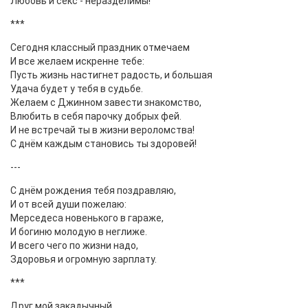
Любовь и секс - неразделимы!
***
Сегодня классный праздник отмечаем
И все желаем искренне тебе:
Пусть жизнь настигнет радость, и большая
Удача будет у тебя в судьбе.
Желаем с Джинном завести знакомство,
Влюбить в себя парочку добрых фей.
И не встречай ты в жизни вероломства!
С днём каждым становись ты здоровей!
---
С днём рождения тебя поздравляю,
И от всей души пожелаю:
Мерседеса новенького в гараже,
И богиню молодую в неглиже.
И всего чего по жизни надо,
Здоровья и огромную зарплату.
***
Друг мой закадычный,