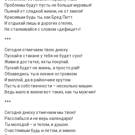
Проблемы будут пусть не больше муравья!
Пьяней от сладкой жизни, не от хмеля!
Красивым будь ты, как Бред Питт.
И отдыхай лишь в дорогих отелях,
Не сталкивайся с словом «дефицит»!
***
Сегодня отмечаем твою днюху.
Пускай в стакане у тебя не будет сухо!
Живи в достатке, яхты покупай.
Пускай будет не жизнь, а просто рай!
Обзаведись ты в океане островком
И виллой, да в райончике крутом.
Пусть в собственности – несколько машин.
Ведь мало в жизни вот таких, как ты мужчин!
***
Сегодня днюху отмечаем мы твою!
Расслабься и не верь календарю!
Ты молодой – и телом, и душою.
Счастливым будь и летом, и зимою.