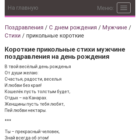
На главную
Меню:
Toggle
navigat
Поздравления
/
С днем рождения
/
Мужчине
/
Стихи
/
прикольные короткие
Короткие прикольные стихи мужчине
поздравления на день рождения
В твой весёлый день рожденья
От души желаю:
Счастья, радости, веселья
И любви без края!
Кошелёк пусть толстым будет,
Отдых – на Канарах.
Женщины пусть тебя любят,
Пей любви нектары.
***
Ты – прекрасный человек,
Знай всегда об этом!