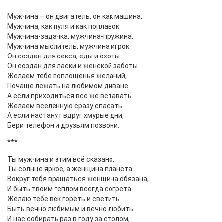
Мужчина – он двигатель, он как машина,
Мужчина, как пуля и как поплавок.
Мужчина-задачка, мужчина-пружина.
Мужчина мыслитель, мужчина игрок.
Он создан для секса, еды и охоты.
Он создан для ласки и женской заботы.
Желаем тебе воплощенья желаний,
Почаще лежать на любимом диване.
А если приходиться всё же вставать.
Желаем вселенную сразу спасать.
А если настанут вдруг хмурые дни,
Бери телефон и друзьям позвони.
***
Ты мужчина и этим всё сказано,
Ты солнце яркое, а женщина планета.
Вокруг тебя вращаться женщина обязана,
И быть твоим теплом всегда согрета.
Желаю тебе век гореть и светить.
Быть вечно любимым и вечно любить.
И нас собирать раз в году за столом,