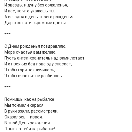
И звезды, и дуну без сожаленья,
И все, на что укажешь ты.
А сегодня в день твоего рожденья
Дарю вот эти скромные цветы.
***
С Днем рожденья поздравляю,
Море счастья вам желаю.
Пусть ангел-хранитель над вами летает
И от всяких бед повсюду спасает,
Чтобы горя не случилось,
Чтобы счастье не разбилось.
***
Помнишь, как на рыбалке
Мы поймали карася.
В руки взяли, рассмотрели,
Оказалось – ивася.
В твой День рождения
Я пью за тебя на рыбалке!