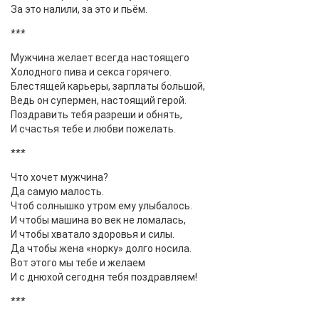
За это налили, за это и пьём.
***
Мужчина желает всегда настоящего
Холодного пива и секса горячего.
Блестящей карьеры, зарплаты большой,
Ведь он супермен, настоящий герой.
Поздравить тебя разреши и обнять,
И счастья тебе и любви пожелать.
***
Что хочет мужчина?
Да самую малость.
Чтоб солнышко утром ему улыбалось.
И чтобы машина во век не ломалась,
И чтобы хватало здоровья и силы.
Да чтобы жена «норку» долго носила.
Вот этого мы тебе и желаем
И с днюхой сегодня тебя поздравляем!
***