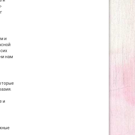
ь и
-
г
м и
асной
 сих
ни нам
которые
разия.
е и
ежные