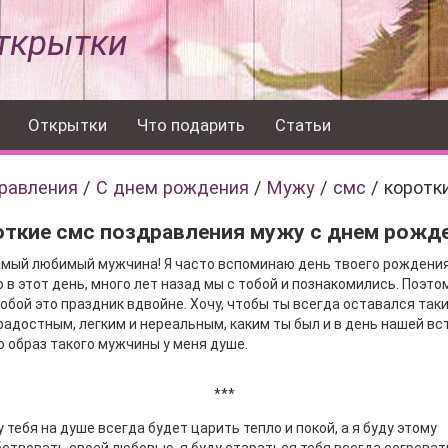
ткрытки
Открытки
Что подарить
Статьи
равления
/
С днем рождения
/
Мужу
/
смс
/
коротк
откие смс поздравления мужу с днем рожд
мый любимый мужчина! Я часто вспоминаю день твоего рождения
 в этот день, много лет назад мы с тобой и познакомились. Поэто
тобой это праздник вдвойне. Хочу, чтобы ты всегда оставался так
адостным, легким и нереальным, каким ты был и в день нашей вс
 образ такого мужчины у меня душе.
***
у тебя на душе всегда будет царить тепло и покой, а я буду этому