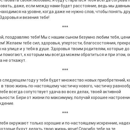
ствовать своей любовью, я буду стараться тебя всегда согреват
овать, даже, если между нами будет расстояние, ведь мы давным
находимся на уровне, когда даже не нужно слов, чтобы понять дру
 Здоровья и везения тебе!
***
й, поздравляю тебя! Мы с нашим сыном безумно любим тебя, цени
м! Желаем тебе сил, здоровья, упертости, благосостояния, прекр
 на улице и у тебя в душе. Здоровья твоим родителям, которые до
м помогают, к которым мы всегда можем обратиться и при этом, о
а не откажут.
***
в следующем году у тебя будет множество новых приобретений, 
 в твою жизнь по-настоящему частичку нового, частичку разнооб
тебе всегда сопутствует удача во всех делах, твоей активной
ьности. Бери от жизни по максимуму, получай хорошее настроени
ждение.
***
тебя окружают только хорошие и по-настоящему искренние, над
которые будут делать твою жизнь ярче! Спасибо тебе за те