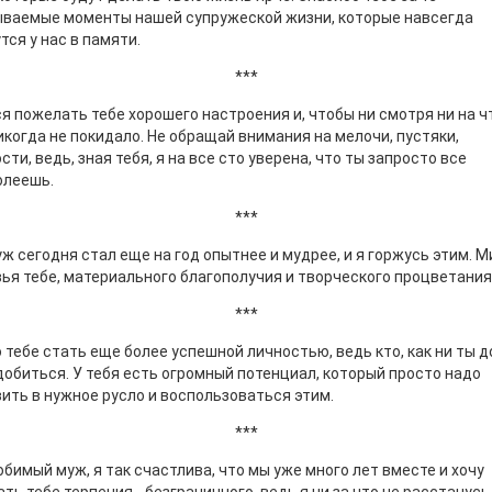
ываемые моменты нашей супружеской жизни, которые навсегда
тся у нас в памяти.
***
я пожелать тебе хорошего настроения и, чтобы ни смотря ни на чт
икогда не покидало. Не обращай внимания на мелочи, пустяки,
сти, ведь, зная тебя, я на все сто уверена, что ты запросто все
олеешь.
***
ж сегодня стал еще на год опытнее и мудрее, и я горжусь этим. 
ья тебе, материального благополучия и творческого процветания
***
тебе стать еще более успешной личностью, ведь кто, как ни ты 
добиться. У тебя есть огромный потенциал, который просто надо
ить в нужное русло и воспользоваться этим.
***
бимый муж, я так счастлива, что мы уже много лет вместе и хочу