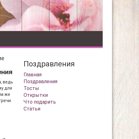
ие
Поздравления
ения
Главная
Поздравления
, ведь
Тосты
му для
им же
Открытки
тречи.
Что подарить
Статьи