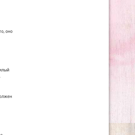
о, оно
Милый
.
должен