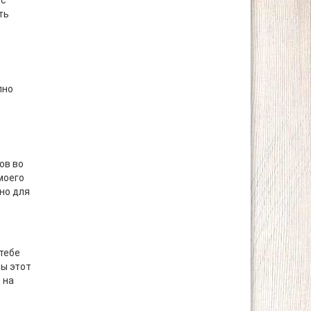
 с
ть
пно
ов во
 моего
вно для
 тебе
бы этот
 на