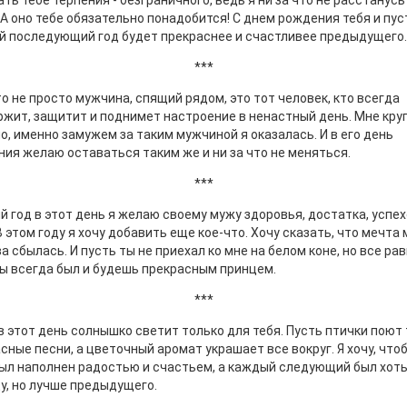
ть тебе терпения - безграничного, ведь я ни за что не расстанусь
 А оно тебе обязательно понадобится! С днем рождения тебя и пус
 последующий год будет прекраснее и счастливее предыдущего.
***
о не просто мужчина, спящий рядом, это тот человек, кто всегда
жит, защитит и поднимет настроение в ненастный день. Мне кру
о, именно замужем за таким мужчиной я оказалась. И в его день
ия желаю оставаться таким же и ни за что не меняться.
***
 год в этот день я желаю своему мужу здоровья, достатка, успех
В этом году я хочу добавить еще кое-что. Хочу сказать, что мечта
а сбылась. И пусть ты не приехал ко мне на белом коне, но все ра
ы всегда был и будешь прекрасным принцем.
***
в этот день солнышко светит только для тебя. Пусть птички поют
сные песни, а цветочный аромат украшает все вокруг. Я хочу, что
ыл наполнен радостью и счастьем, а каждый следующий был хоть
у, но лучше предыдущего.