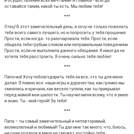
и осуществления всех мечтаний! А главное - всегда
оставайся таким, какой ты есть. Мы любим тебя!
***
Отец! В этот замечательный день, я хочу не только пожелать
тебе всего самого лучшего, но и попросить у тебя прощения.
Прости, если когда- то разочаровала тебя. Прости, если
обидела тебя грубым словом или неправильным поведением.
Прости, если не выполнила данного обещания. Я никогда не
хотела тебя расстроить. Я очень сильно тебя люблю!
***
Папочка! Хочу поблагодарить тебя за все, что ты для меня
делал. Я помню все: наши игры и дурачества, как громко мы
смеялись и кричали, как весело гуляли, как ты прикрывал
перед мамой мои шалости. Ты научил меня всему, что я умею
и знаю. Ты - мой герой! За тебя!
***
Папа – ты самый замечательный и неповторимый,
великолепный и любимый! Ты дал мне так много, что, боюсь,
ни один подарок в мире не сможет достойно тебя