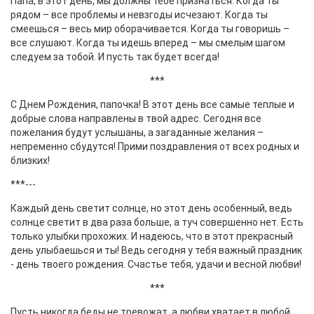
Папа, в этот день, мы должны тебе признаться. Когда ты
рядом – все проблемы и невзгоды исчезают. Когда ты
смеешься – весь мир оборачивается. Когда ты говоришь –
все слушают. Когда ты идешь вперед – мы смелым шагом
следуем за тобой. И пусть так будет всегда!
***
С Днем Рождения, папочка! В этот день все самые теплые и
добрые слова направлены в твой адрес. Сегодня все
пожелания будут услышаны, а загаданные желания –
непременно сбудутся! Прими поздравления от всех родных и
близких!
***---
Каждый день светит солнце, но этот день особенный, ведь
солнце светит в два раза больше, а туч совершенно нет. Есть
только улыбки прохожих. И надеюсь, что в этот прекрасный
день улыбаешься и ты! Ведь сегодня у тебя важный праздник
- день твоего рождения. Счастье тебя, удачи и весной любви!
***
Пусть никогда беды не тревожат, а любви хватает в любой