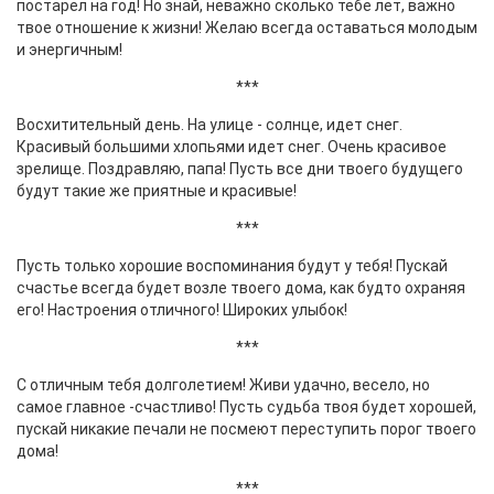
постарел на год! Но знай, неважно сколько тебе лет, важно
твое отношение к жизни! Желаю всегда оставаться молодым
и энергичным!
***
Восхитительный день. На улице - солнце, идет снег.
Красивый большими хлопьями идет снег. Очень красивое
зрелище. Поздравляю, папа! Пусть все дни твоего будущего
будут такие же приятные и красивые!
***
Пусть только хорошие воспоминания будут у тебя! Пускай
счастье всегда будет возле твоего дома, как будто охраняя
его! Настроения отличного! Широких улыбок!
***
С отличным тебя долголетием! Живи удачно, весело, но
самое главное -счастливо! Пусть судьба твоя будет хорошей,
пускай никакие печали не посмеют переступить порог твоего
дома!
***