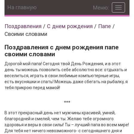
На главную
Меню:
Toggle
navigat
Поздравления
/
С днем рождения
/
Папе
/
Своими словами
Поздравления с днем рождения папе
своими словами
Дорогой мой папа! Сегодня твой День Рождения, и в этот
день ты можешь позволить себе абсолютно все: отдыхать и
веселиться, играть в свои любимые компьютерные игры,
есть вкусняшки и спать! Можешь даже сбегать на рыбалку, я
тебя прикрою перед мамой!
***
В этот прекрасный день нет мужчины красивей, умней,
благородней и смелей, чем ты. Желаю тебе огромного
здоровья и веры в свои силы! Ты – лучший папа во всем мире!
Для тебя нет ничего невозможного- с сегодняшнего дня и