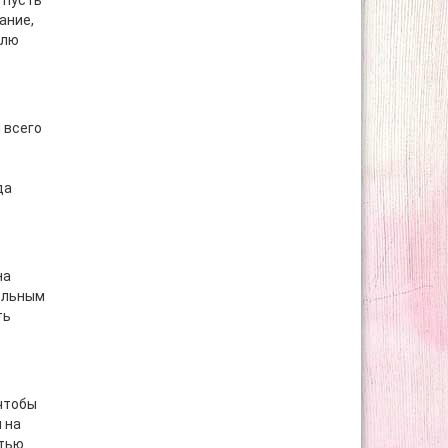
 пусть
ание,
блю
 всего
да
на
тельным
ть
 чтобы
 на
тью.