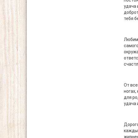
постоя
удача 
доброт
тебя б
Любимы
самого
окружа
ответс
счастл
От все
ногах,
для ро
удача 
Дорого
каждый
жизнен