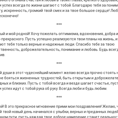
нного огонька счастья и любви в твоих глазах, крепкого здоровья,
и успех всегда по жизни шагают с тобой. Благодарю тебя за поним
у, искренность, громкий твой смех и за твое большое сердце! Лю
есконечно!
***
й и мой родной! Хочу пожелать оптимизма, вдохновения, добра и
 прекрасного. Пусть успешно реализуются твои планы на жизнь, и
ют тебя только верные и надежные люди. Спасибо тебе за твою
твенность, доброжелательность, понимание и любовь. Будь всег
ив.
***
й души в этот чудеснейший момент желаю всегда прочно стоять 
 не бояться жизненных трудностей, быть открытым и доброжела
дных и близких. Пусть с тобой всегда и везде шагает счастье, пус
и успех идут с тобой рука об руку. Всегда люби и будь любим.
***
й! В это прекрасное мгновение прими мои поздравления! Желаю,
 твой новый день начинался с улыбки, верных и преданных людей
ном пути, пусть каждая твое доброе намерение станет реальнос