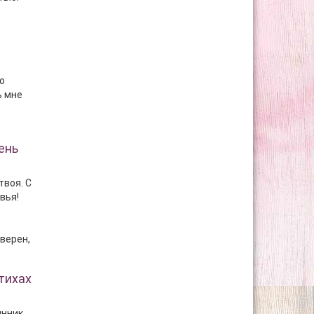
о
ь мне
ень
твоя. С
вья!
уверен,
тихах
янник,