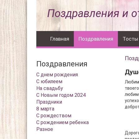
Поздравления и о
Главная
Поздравления
Тосты
Позд
Поздравления
Душ
С днем рождения
С юбилеем
Любимы
На свадьбу
твоего
любимо
С Новым годом 2024
успехо
Праздники
доброт
8 марта
С рождеством
С рождением ребенка
Разное
Дорого