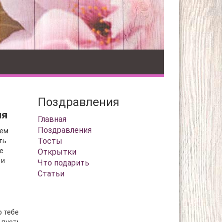
Поздравления
ия
Главная
Поздравления
нем
Тосты
ть
е
Открытки
 и
Что подарить
Статьи
ю тебе