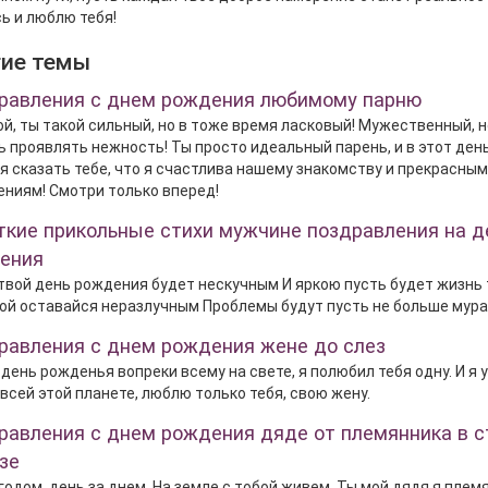
ь и люблю тебя!
гие темы
равления с днем рождения любимому парню
й, ты такой сильный, но в тоже время ласковый! Мужественный, н
 проявлять нежность! Ты просто идеальный парень, и в этот ден
я сказать тебе, что я счастлива нашему знакомству и прекрасным
ниям! Смотри только вперед!
ткие прикольные стихи мужчине поздравления на д
ения
твой день рождения будет нескучным И яркою пусть будет жизнь 
й оставайся неразлучным Проблемы будут пусть не больше мура
равления с днем рождения жене до слез
 день рожденья вопреки всему на свете, я полюбил тебя одну. И я 
 всей этой планете, люблю только тебя, свою жену.
равления с днем рождения дяде от племянника в с
зе
 годом, день за днем, На земле с тобой живем. Ты мой дядя я плем