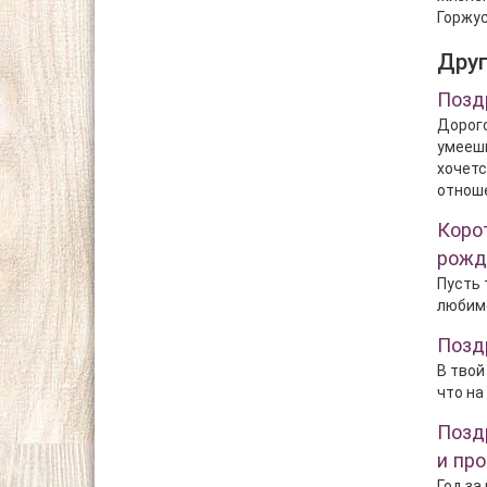
Горжус
Дру
Позд
Дорого
умеешь
хочетс
отноше
Коро
рожд
Пусть 
любимо
Позд
В твой
что на
Позд
и про
Год за