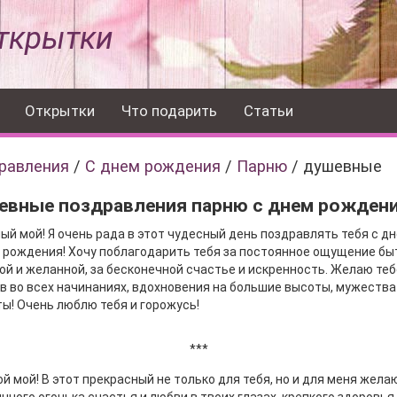
ткрытки
Открытки
Что подарить
Статьи
равления
/
С днем рождения
/
Парню
/
душевные
евные поздравления парню с днем рожден
й мой! Я очень рада в этот чудесный день поздравлять тебя с д
 рождения! Хочу поблагодарить тебя за постоянное ощущение бы
й и желанной, за бесконечной счастье и искренность. Желаю теб
в во всех начинаниях, вдохновения на большие высоты, мужества
ы! Очень люблю тебя и горожусь!
***
й мой! В этот прекрасный не только для тебя, но и для меня жела