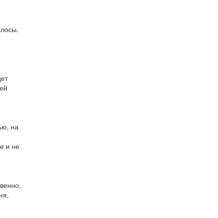
олосы.
дет
оей
ью, на
е и не
твенно,
ня,