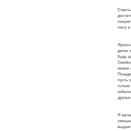
Счасть
достат
напряг
папу и
Яркого
денег 
Будь з
Смейся
жизни 
Позади
пусть 
только
избытк
друзья
Я жела
смешно
выдают