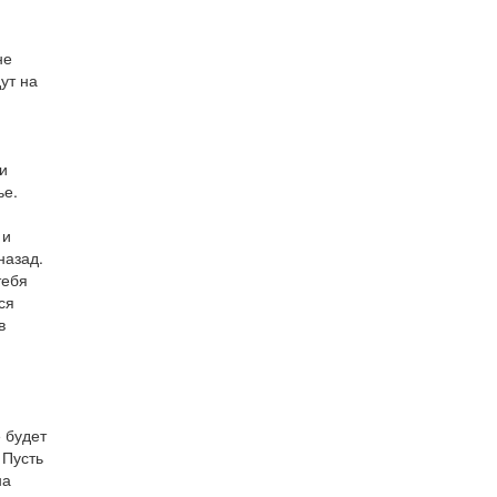
не
ут на
и
ье.
 и
назад.
тебя
ся
в
и
е будет
 Пусть
на