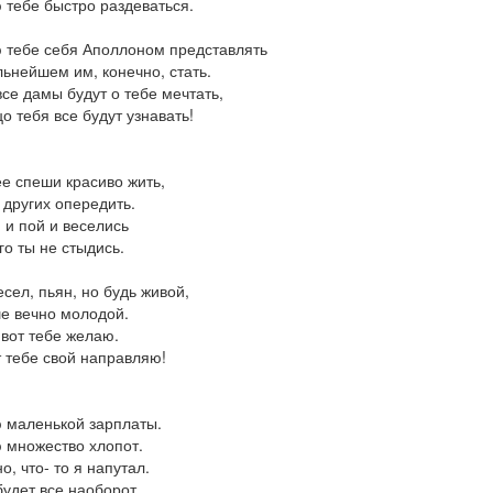
тебе быстро раздеваться.
тебе себя Аполлоном представлять
льнейшем им, конечно, стать.
все дамы будут о тебе мечтать,
цо тебя все будут узнавать!
е спеши красиво жить,
других опередить.
 и пой и веселись
го ты не стыдись.
есел, пьян, но будь живой,
е вечно молодой.
 вот тебе желаю.
 тебе свой направляю!
 маленькой зарплаты.
множество хлопот.
о, что- то я напутал.
будет все наоборот.