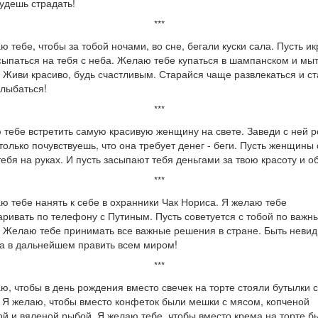
будешь страдать!
***
ю тебе, чтобы за тобой ночами, во сне, бегали куски сала. Пусть ик
сыпаться на тебя с неба. Желаю тебе купаться в шампанском и мыт
. Живи красиво, будь счастливым. Старайся чаще развлекаться и с
лыбаться!
***
тебе встретить самую красивую женщину на свете. Заведи с ней р
 только почувствуешь, что она требует денег - беги. Пусть женщины
тебя на руках. И пусть засыпают тебя деньгами за твою красоту и о
***
ю тебе нанять к себе в охранники Чак Нориса. Я желаю тебе
аривать по телефону с Путиным. Пусть советуется с тобой по важн
 Желаю тебе принимать все важные решения в стране. Быть неви
 а в дальнейшем править всем миром!
***
ю, чтобы в день рождения вместо свечек на торте стояли бутылки с
 Я желаю, чтобы вместо конфеток были мешки с мясом, копченой
ой и вяленой рыбой. Я желаю тебе, чтобы вместо крема на торте б