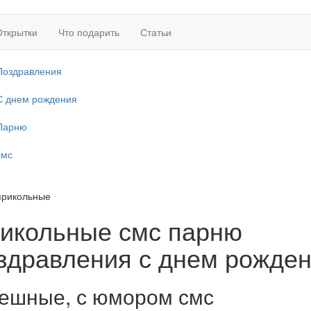
Открытки
Что подарить
Статьи
Поздравления
С днем рождения
Парню
смс
прикольные
икольные смс парню
здравления с днем рожде
ешные, с юмором смс