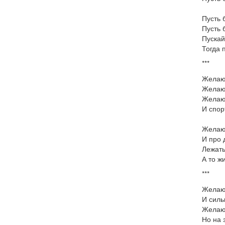
Пусть 
Пусть 
Пускай
Тогда 
***
Желаю 
Желаю 
Желаю 
И спор
Желаю 
И про 
Лежать
А то ж
***
Желаю 
И силь
Желаю 
Но на 