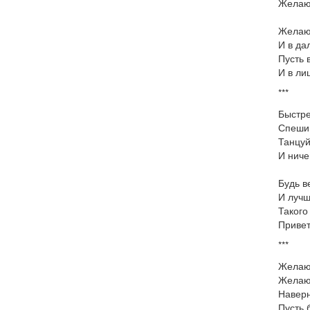
Желаю 
Желаю 
И в да
Пусть 
И в ли
***
Быстре
Спеши 
Танцуй
И ниче
Будь в
И лучш
Такого
Привет
***
Желаю
Желаю 
Наверн
Пусть 