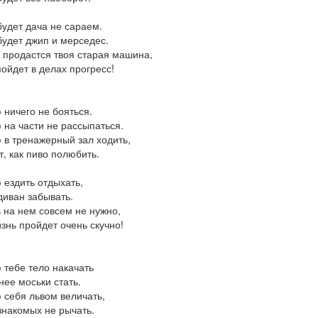
будет дача не сараем.
будет джип и мерседес.
 продастся твоя старая машина,
пойдет в делах прогресс!
ничего не бояться.
на части не рассыпаться.
в тренажерный зал ходить,
т, как пиво полюбить.
ездить отдыхать,
диван забывать.
 на нем совсем не нужно,
изнь пройдет очень скучно!
тебе тело накачать
нее моськи стать.
себя львом величать,
знакомых не рычать.