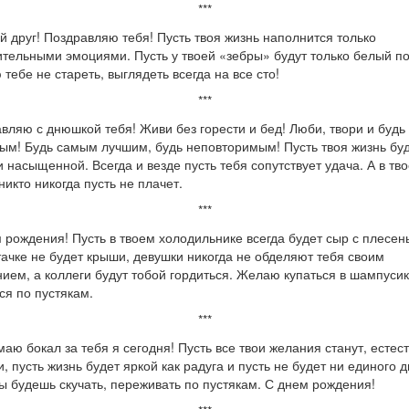
***
й друг! Поздравляю тебя! Пусть твоя жизнь наполнится только
тельными эмоциями. Пусть у твоей «зебры» будут только белый п
тебе не стареть, выглядеть всегда на все сто!
***
вляю с днюшкой тебя! Живи без горести и бед! Люби, твори и будь
м! Будь самым лучшим, будь неповторимым! Пусть твоя жизнь бу
и насыщенной. Всегда и везде пусть тебя сопутствует удача. А в тв
никто никогда пусть не плачет.
***
 рождения! Пусть в твоем холодильнике всегда будет сыр с плесен
тачке не будет крыши, девушки никогда не обделяют тебя своим
ием, а коллеги будут тобой гордиться. Желаю купаться в шампусик
ся по пустякам.
***
аю бокал за тебя я сегодня! Пусть все твои желания станут, естес
, пусть жизнь будет яркой как радуга и пусть не будет ни единого д
ты будешь скучать, переживать по пустякам. С днем рождения!