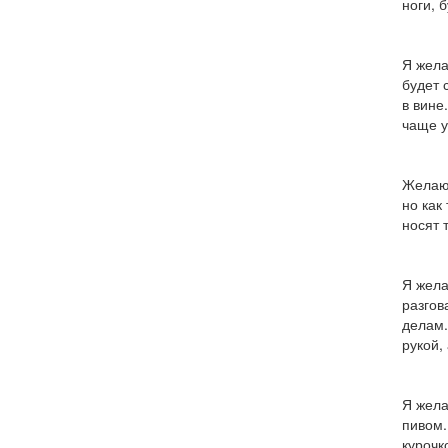
ноги, 
Я жела
будет 
в вине
чаще у
Желаю 
но как
носят 
Я жела
разгов
делам.
рукой,
Я жела
пивом.
курочк