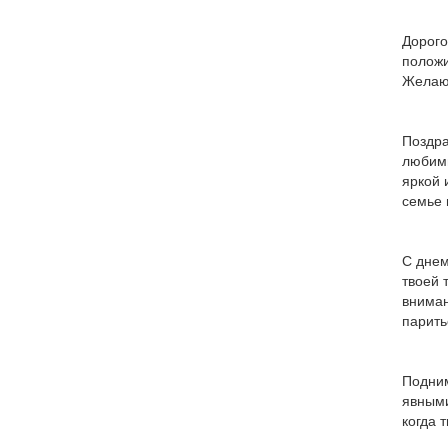
Дорого
положи
Желаю 
Поздра
любимы
яркой 
семье 
С днем
твоей 
вниман
парить
Подним
явными
когда 