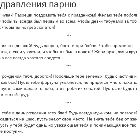
здравления парню
 чувак! Разреши поздравить тебя с праздником! Желаю тебе побо
 чтобы ты всегда был первым во всем. Чтобы девки табунами за то
, чтобы ты их греб лопатой!
***
вляю с днюхой! Будь здоров, богат и при бабле! Чтобы предки не
али, а свои уважали, и чтобы ты был в почете! Живи ярко, живи крут
на все всегда хватало средств.
***
 рождения тебя, дорогой! Побольше тебе зеленых, будь счастлив и
 как бык! Пусть тебе фортуна улыбнется, не придется много пахать,
 пусть сами падают с неба, а ты греби их лопатой. Пусть это будет 
тяжелый труд.
***
тебе в день рождения всех благ! Будь всегда мужиком, не позволя
садиться на шею, пусть знают свое место. Не знать тебе бед от же
Пусть у тебя будет одна, но уважающая тебя и понимающая все тво
е поступки.