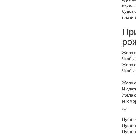
икра. 
будет 
платин
Пр
ро
Желаю 
Чтобы 
Желаю 
Чтобы 
Желаю,
И сдат
Желаю 
И юмор
***
Пусть 
Пусть 
Пусть 