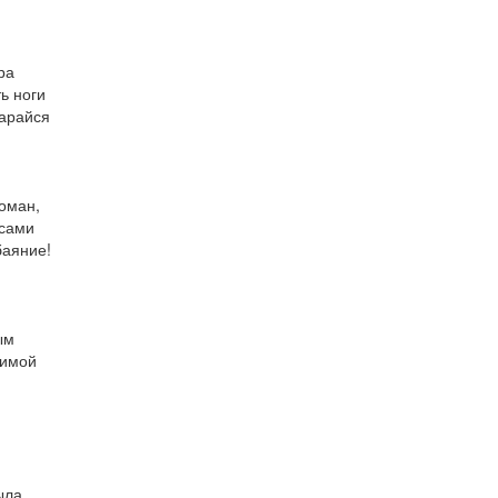
ра
ь ноги
тарайся
оман,
 сами
баяние!
ым
димой
ыла