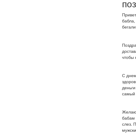
по
Привет
бабла,
бегали
Поздра
достав
чтобы 
С днем
здоров
деньги
самый 
Желаю 
бабам 
слез. 
мужски