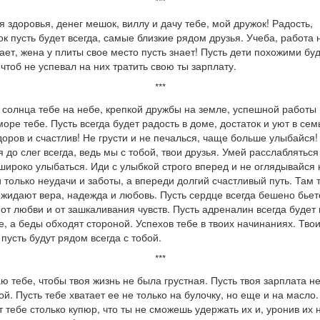
***
я здоровья, денег мешок, виллу и дачу тебе, мой дружок! Радость,
ок пусть будет всегда, самые близкие рядом друзья. Учеба, работа 
ает, жена у плиты свое место пусть знает! Пусть дети похожими буд
 чтоб не успевал на них тратить свою ты зарплату.
***
 солнца тебе на небе, крепкой дружбы на земле, успешной работы 
море тебе. Пусть всегда будет радость в доме, достаток и уют в сем
доров и счастлив! Не грусти и не печалься, чаще больше улыбайся!
 до слег всегда, ведь мы с тобой, твои друзья. Умей расслабляться
широко улыбаться. Иди с улыбкой строго вперед и не оглядывайся 
 только неудачи и заботы, а впереди долгий счастливый путь. Там 
ожидают вера, надежда и любовь. Пусть сердце всегда бешено бьет
 от любви и от зашкаливания чувств. Пусть адреналин всегда будет 
е, а беды обходят стороной. Успехов тебе в твоих начинаниях. Тво
 пусть будут рядом всегда с тобой.
***
ю тебе, чтобы твоя жизнь не была грустная. Пусть твоя зарплата н
й. Пусть тебе хватает ее не только на булочку, но еще и на масло.
 тебе столько купюр, что ты не сможешь удержать их и, уронив их 