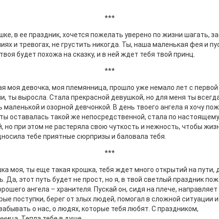
***
ке, в ее праздник, хочется пожелать уверено по жизни шагать, з
иях и тревогах, не грустить никогда. Ты, наша маленькая фея и пу
твоя будет похожа на сказку, и в ней ждет тебя твой принц.
***
я моя девочка, моя племянница, прошло уже немало лет с первой
и, ты выросла. Стала прекрасной девушкой, но для меня ты всегд
 маленькой и озорной девчонкой. В день твоего ангела я хочу по
ты оставалась такой же непосредственной, стала по настоящем
, но при этом не растеряла свою чуткость и нежность, чтобы жиз
носила тебе приятные сюрпризы и баловала тебя.
***
а моя, ты еще такая крошка, тебя ждет много открытий на пути,
ь. Да, этот путь будет не прост, но я, в твой светлый праздник по
орошего ангела – хранителя. Пускай он, сидя на плече, направляет
рые поступки, берег от злых людей, помогал в сложной ситуации и
забывать о нас, о людях, которые тебя любят. С праздником,
ница. Тепла тебе в душе.