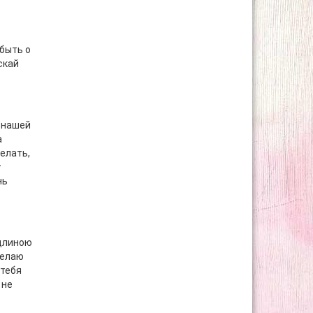
абыть о
скай
 нашей
а
желать,
у
нь
 длиною
желаю
 тебя
 не