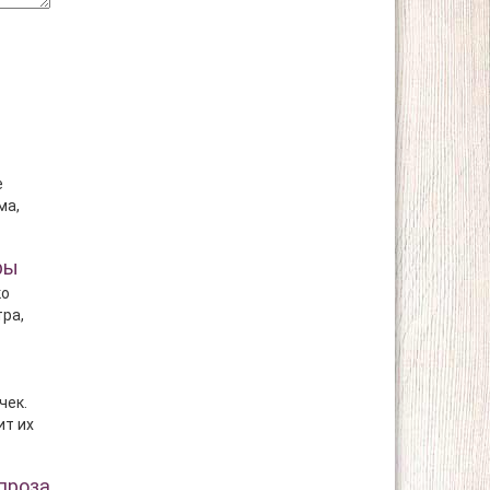
е
ма,
ры
ко
тра,
чек.
ит их
проза