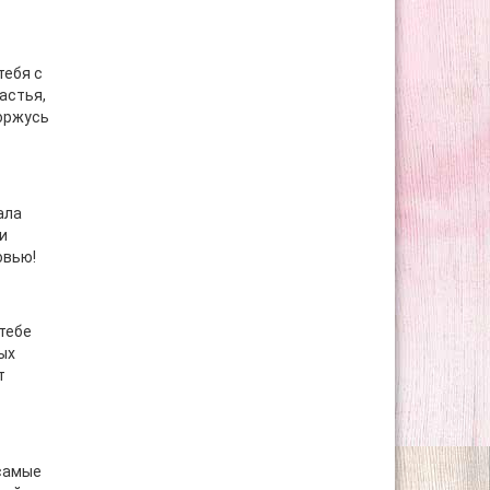
тебя с
астья,
горжусь
ала
и
овью!
тебе
ых
т
 самые