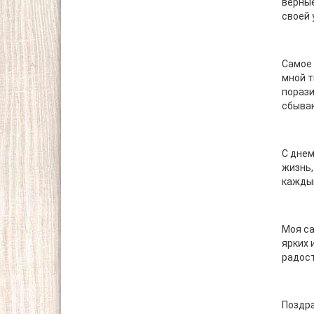
верные
своей 
Самое 
мной т
порази
сбыва
С днем
жизнь,
каждый
Моя са
ярких 
радост
Поздра