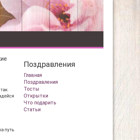
кие
Поздравления
Главная
Поздравления
Тосты
 так
Открытки
надейся
Что подарить
Статьи
ка путь