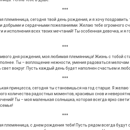
***
я племянница, сегодня твой день рождения, и я хочу поздравить 
 добрыми и сердечными пожеланиями. Желаю тебе огромного сч
и и исполнения всех твоих мечтаний! Ты особенная девочка, и я 
***
ивого дня рождения, моя любимая племянница! Жизнь с тобой ст
 полнее. Ты – воплощение нежности, умения радоваться мелочам 
 свет вокруг. Пусть каждый день будет наполнен счастьем и люб
***
кая принцесса, сегодня ты становишься на год старше. Я желаю 
ого количества радостных моментов, красивых снов и невероятн
чений! Ты – моя маленькая солнышка, которая всегда ярко свети
семье!
***
я племянница, с днем рождения тебя! Пусть рядом всегда будут