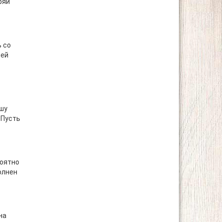
ряй
 со
оей
ашу
 Пусть
роятно
олнен
на