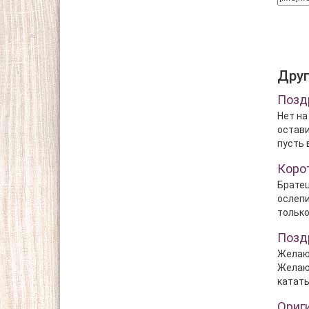
Дру
Позд
Нет на
остави
пусть 
Коро
Братец
ослепи
только
Позд
Желаю 
Желаю,
катать
Ориг