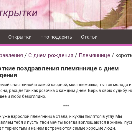
ткрытки
Открытки
Что подарить
Статьи
равления
/
С днем рождения
/
Племяннице
/
корот
откие поздравления племяннице с днем
дения
амой счастливой и самой озорной, моя племяшка, ты так молода и
сна, расцветай как розочка с каждым днем. Верь в свою судьбу, 
шее и люби безоглядно.
***
 уже взрослой племянница стала, и куклы пылятся в углу. Мы
вляем тебя и пусть твои мечты всегда воплощаются в жизнь, пус
ет тернистым и на нем встречаются самые хорошие люди.