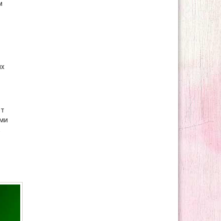
м
их
ет
ими
,