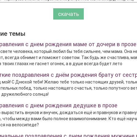
скачать
гие темы
равления с днем рождения маме от дочери в прозе
 свете человека, который любил бы тебя сильнее, чем мама. Она н
т, всегда обнимет и поможет советом. Так будь же счастлива, ма
в твоих глазах не гаснет огонек, а в душе всегда будет лето
ткие поздравления с днём рождения брату от сест
 мой! С Днюхой тебя! Желаю тебе только настоящих друзей, толь
тельных побед, только настоящего счастья, только попутного ве
 дружелюбного солнца!
равления с днем рождения дедушке в прозе
вырастить внуков и внучек, дождаться ещё и правнуков и правну
 чтобы между вами было полное взаимопонимание. Кто ещё науч
ся на велосипеде?
инальные поздравления с днем рождения мужчине 