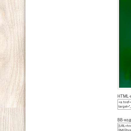
HTML-к
BB-код