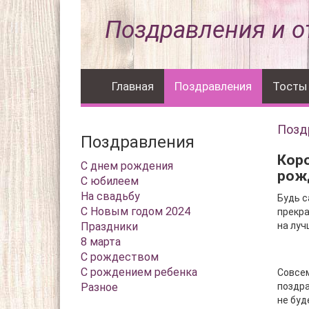
Поздравления и о
Главная
Поздравления
Тосты
Позд
Поздравления
Кор
С днем рождения
рож
С юбилеем
На свадьбу
Будь с
С Новым годом 2024
прекра
Праздники
на луч
8 марта
С рождеством
С рождением ребенка
Совсем
Разное
поздра
не буд