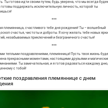
ь. Ты готова идти своим путем, будь уверена, что мы всегда буде
 готовы поддержать исключительную личность, которой ты
вишься!
***
я племянница, счастливого тебе дня рождения! Ты – волшебный
оскоп счастья, чистоты и доброты. Я хочу желать тебе новых ярк
ий, незабываемых приключений и безграничного счастья!
***
ми теплыми поздравлениями, племянница! Пусть твоя жизнь буд
нена прекрасными моментами, настоящими друзьями и магическ
инаниями. Ты замечательная, и я готов радоваться каждому дню
енному с тобой!
ткие поздравления племяннице с днем
дения