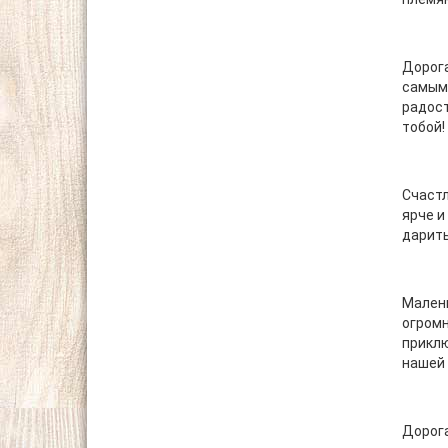
Дорога
самыми
радост
тобой!
Счастл
ярче и
дарить
Малень
огромн
приклю
нашей 
Дорога