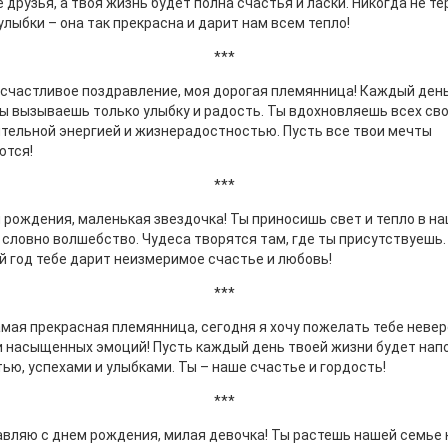
 друзья, а твоя жизнь будет полна счастья и ласки. Никогда не те
улыбки – она так прекрасна и дарит нам всем тепло!
***
счастливое поздравление, моя дорогая племянница! Каждый день
ы вызываешь только улыбку и радость. Ты вдохновляешь всех св
тельной энергией и жизнерадостностью. Пусть все твои мечты
ются!
***
 рождения, маленькая звездочка! Ты приносишь свет и тепло в н
 словно волшебство. Чудеса творятся там, где ты присутствуешь.
 год тебе дарит неизмеримое счастье и любовь!
***
мая прекрасная племянница, сегодня я хочу пожелать тебе неве
и насыщенных эмоций! Пусть каждый день твоей жизни будет нап
ью, успехами и улыбками. Ты – наше счастье и гордость!
***
вляю с днем рождения, милая девочка! Ты растешь нашей семье 