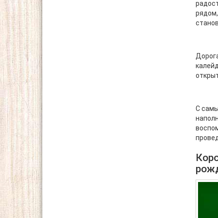
радост
рядом,
стано
Дорога
калейд
открыт
С самы
напол
воспом
провед
Коро
рож