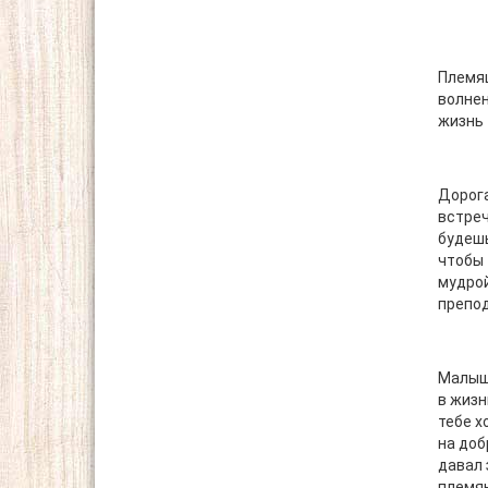
Племяш
волнен
жизнь 
Дорога
встреч
будешь
чтобы 
мудрой
препод
Малышк
в жизн
тебе х
на доб
давал 
племян