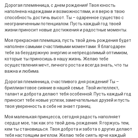
Дорогая племянница, с днем рождения! Твоя юность
наполнена надеждами и возможностями, и я верю в твою
способность достичь высот. Ты – одаренное существо с
неограниченным потенциалом. Пусть каждый год твоей
жизни приносит новые достижения и радостные моменты.
Моя прекрасная племяшка, пусть твой день рождения будет
наполнен самыми счастливыми моментами. Я благодарен
тебе за безудержную энергию и непреодолимый оптимизм,
которые ты приносишь в нашу жизнь. Желаю тебе
осуществления мечт, личного роста и всегда знать, что ты
важна и любима.
Дорогая племянница, счастливого дня рождения! Ты –
бриллиантовое сияние в нашей семье. Твой интеллект,
талант и доброта делают тебя особенной. Пусть каждый год
приносит тебе новые успехи, замечательных друзей и пусть
твоя уверенность в себе не знает границ.
Моя маленькая принцесса, сегодня радость наполняет
сердце мое, так как это твой день рождения. Я горжусь тем,
кем ты становишься. Твоя доброта и забота о других делают
тебя настоящим ангелом. Желаю тебе сиять ярче каждый