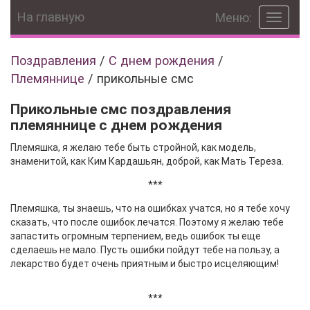
На главную
Меню:
Toggle
navigat
Поздравления
/
С днем рождения
/
Племяннице
/
прикольные смс
Прикольные смс поздравления
племяннице с днем рождения
Племяшка, я желаю тебе быть стройной, как модель,
знаменитой, как Ким Кардашьян, доброй, как Мать Тереза.
***
Племяшка, ты знаешь, что на ошибках учатся, но я тебе хочу
сказать, что после ошибок лечатся. Поэтому я желаю тебе
запастить огромным терпением, ведь ошибок ты еще
сделаешь не мало. Пусть ошибки пойдут тебе на пользу, а
лекарство будет очень приятным и быстро исцеляющим!
***