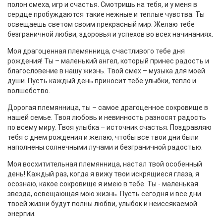
полон смеха, игр и счастья. Смотришь на тебя, и у меня в
сердце пробуждаются такие нежные и теплые чувства. Ты
освещаешь светом своим прекрасный мир. Желаю тебе
безграничной любви, здоровья и успехов во всех начинаниях.
Моя драгоценная племянница, счастливого тебе дня
рождения! Ты – маленький ангел, который принес радость и
благословение в нашу жизнь. Твой смех – музыка для моей
души. Пусть каждый день приносит тебе улыбки, тепло и
волшебство.
Дорогая племянница, ты – самое драгоценное сокровище в
нашей семье. Твоя любовь и невинность разносят радость
по всему миру. Твоя улыбка – источник счастья. Поздравляю
тебя с днем рождения и желаю, чтобы все твои дни были
наполнены солнечными лучами и безграничной радостью.
Моя восхитительная племянница, настал твой особенный
день! Каждый раз, когда я вижу твои искрящиеся глаза, я
осознаю, какое сокровище я имею в тебе. Ты - маленькая
звезда, освещающая мою жизнь. Пусть сегодня и все дни
твоей жизни будут полны любви, улыбок и неиссякаемой
энергии.