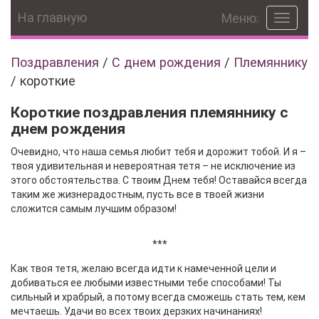
На главную
Меню:
Toggle
navigat
Поздравления
/
С днем рождения
/
Племяннику
/
короткие
Короткие поздравления племяннику с
днем рождения
Очевидно, что наша семья любит тебя и дорожит тобой. И я –
твоя удивительная и невероятная тетя – не исключение из
этого обстоятельства. С твоим Днем тебя! Оставайся всегда
таким же жизнерадостным, пусть все в твоей жизни
сложится самым лучшим образом!
***
Как твоя тетя, желаю всегда идти к намеченной цели и
добиваться ее любыми известными тебе способами! Ты
сильный и храбрый, а потому всегда сможешь стать тем, кем
мечтаешь. Удачи во всех твоих дерзких начинаниях!