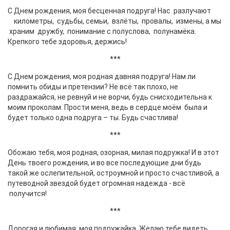
С Днем рождения, моя бесценная подруга! Нас разлучают
километры, судьбы, семьи, взлёты, провалы, измены, а мы
храним дружбу, понимание с полуслова, полунамёка.
Крепкого тебе здоровья, держись!
***
С Днем рождения, моя родная давняя подруга! Нам ли
помнить обиды и претензии? Не всё так плохо, не
раздражайся, не ревнуй и не ворчи, будь снисходительна к
моим проколам. Прости меня, ведь в сердце моём была и
будет только одна подруга – ты. Будь счастлива!
***
Обожаю тебя, моя родная, озорная, милая подружка! И в этот
День твоего рождения, и во все последующие дни будь
такой же ослепительной, остроумной и просто счастливой, а
путеводной звездой будет огромная надежда - всё
получится!
***
Дорогая и любимая, моя подружайка. Желаю тебе видеть