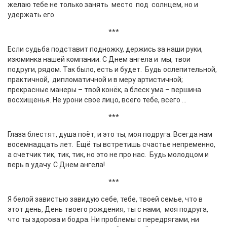
желаю тебе не только занять место под солнцем, но и
удержать его.
***
Если судьба подставит подножку, держись за наши руки,
изюминка нашей компании. С Днем ангела и мы, твои
подруги, рядом. Так было, есть и будет. Будь ослепительной,
практичной, дипломатичной и в меру артистичной;
прекрасные манеры – твой конёк, а блеск ума – вершина
восхищенья. Не урони свое лицо, всего тебе, всего …
***
Глаза блестят, душа поёт, и это ты, моя подруга. Всегда нам
восемнадцать лет. Ещё ты встретишь счастье непременно,
а счетчик тик, тик, тик, но это не про нас. Будь молодцом и
верь в удачу. С Днем ангела!
***
Я белой завистью завидую себе, тебе, твоей семье, что в
этот день, День твоего рождения, ты с нами, моя подруга,
что ты здорова и бодра. Ни проблемы с передрягами, ни