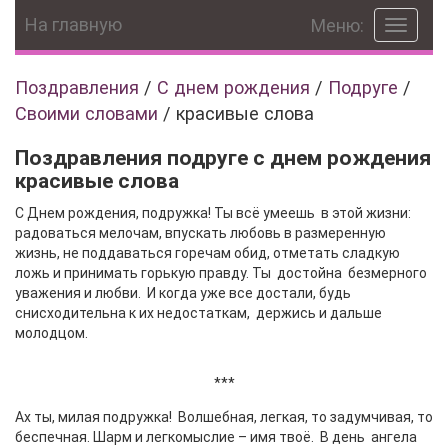
На главную
Меню:
Toggle
navigat
Поздравления
/
С днем рождения
/
Подруге
/
Своими словами
/
красивые слова
Поздравления подруге с днем рождения
красивые слова
С Днем рождения, подружка! Ты всё умеешь в этой жизни:
радоваться мелочам, впускать любовь в размеренную
жизнь, не поддаваться горечам обид, отметать сладкую
ложь и принимать горькую правду. Ты достойна безмерного
уважения и любви. И когда уже все достали, будь
снисходительна к их недостаткам, держись и дальше
молодцом.
***
Ах ты, милая подружка! Волшебная, легкая, то задумчивая, то
беспечная. Шарм и легкомыслие – имя твоё. В день ангела