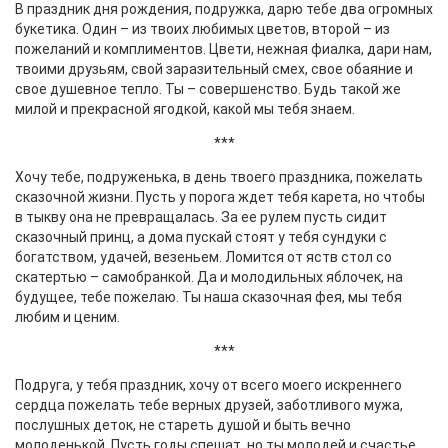
В праздник дня рождения, подружка, дарю тебе два огромных
букетика. Один – из твоих любимых цветов, второй – из
пожеланий и комплиментов. Цвети, нежная фиалка, дари нам,
твоими друзьям, свой заразительный смех, свое обаяние и
свое душевное тепло. Ты – совершенство. Будь такой же
милой и прекрасной ягодкой, какой мы тебя знаем.
***
Хочу тебе, подруженька, в день твоего праздника, пожелать
сказочной жизни. Пусть у порога ждет тебя карета, но чтобы
в тыкву она не превращалась. За ее рулем пусть сидит
сказочный принц, а дома пускай стоят у тебя сундуки с
богатством, удачей, везеньем. Ломится от яств стол со
скатертью – самобранкой. Да и молодильных яблочек, на
будущее, тебе пожелаю. Ты наша сказочная фея, мы тебя
любим и ценим.
***
Подруга, у тебя праздник, хочу от всего моего искреннего
сердца пожелать тебе верных друзей, заботливого мужа,
послушных деток, не стареть душой и быть вечно
молоденькой. Пусть годы спешат, но ты молодей и счастье