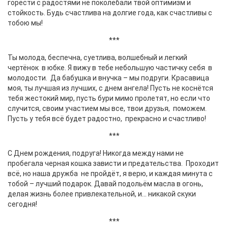
горести с радостями не поколебали твой оптимизм и
стойкость. Будь счастлива на долгие года, как счастливы с
тобою мы!
***
Ты молода, беспечна, суетлива, волшебный и легкий
чертёнок в юбке. Я вижу в тебе небольшую частичку себя в
молодости. Да бабушка и внучка – мы подруги. Красавица
моя, ты лучшая из лучших, с днем ангела! Пусть не коснётся
тебя жестокий мир, пусть бури мимо пролетят, но если что
случится, своим участием мы все, твои друзья, поможем.
Пусть у тебя всё будет радостно, прекрасно и счастливо!
***
С Днем рождения, подруга! Никогда между нами не
пробегала черная кошка зависти и предательства. Проходит
всё, но наша дружба не пройдёт, я верю, и каждая минута с
тобой – лучший подарок. Давай подольём масла в огонь,
делая жизнь более привлекательной, и… никакой скуки
сегодня!
***