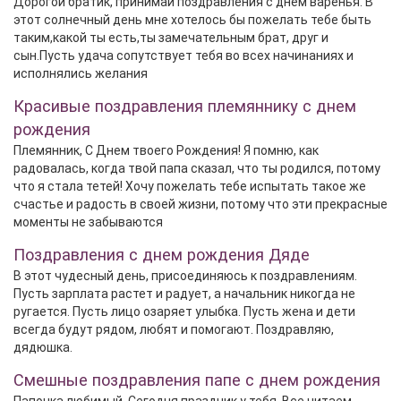
Дорогой братик, принимай поздравления с днём варенья. В
этот солнечный день мне хотелось бы пожелать тебе быть
таким,какой ты есть,ты замечательным брат, друг и
сын.Пусть удача сопутствует тебя во всех начинаниях и
исполнялись желания
Красивые поздравления племяннику с днем
рождения
Племянник, С Днем твоего Рождения! Я помню, как
радовалась, когда твой папа сказал, что ты родился, потому
что я стала тетей! Хочу пожелать тебе испытать такое же
счастье и радость в своей жизни, потому что эти прекрасные
моменты не забываются
Поздравления с днем рождения Дяде
В этот чудесный день, присоединяюсь к поздравлениям.
Пусть зарплата растет и радует, а начальник никогда не
ругается. Пусть лицо озаряет улыбка. Пусть жена и дети
всегда будут рядом, любят и помогают. Поздравляю,
дядюшка.
Смешные поздравления папе с днем рождения