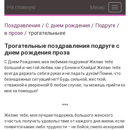
На главную
Меню:
Toggle
navigat
Поздравления
/
С днем рождения
/
Подруге
/
в прозе
/
трогательныее
Трогательные поздравления подруге с
днем рождения проза
С Днем Рождения, моя любимая подружка! Желаю тебе
большой и чистой любви, как у Бонни и Клайда! Желаю тебе
всегда держать себя в руках и не падать духом! Помни, что
безнадежных ситуаций нет! Будь сильной, жесткой,
отважной и уверенной! В любом случае, ты можешь прийти ко
мне за помощью!
***
Желаю тебе, моя лучшая подружка, большого женского
счастья, получать удовольствие от каждого дня жизни, если
появятся какие-либо трудности – не бойся, смело искореняй