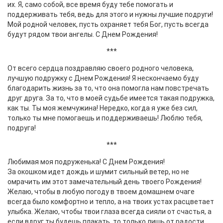
их. Я, само собой, все время буду тебе помогать и
поддерживать тебя, ведь для этого и нужны лучшие подруги!
Мой родной человек, пусть охраняет тебя Бог, пусть всегда
будут рядом твои ангелы. С Днем Рождения!
***
От всего сердца поздравляю своего родного человека,
лучшую подружку с Днем Рождения! Я нескончаемо буду
благодарить жизнь за то, что она помогла нам повстречать
друг друга. За то, что в моей судьбе имеется такая подружка,
как ты. Ты моя жемчужина! Нередко, когда я уже без сил,
только ты мне помогаешь и поддерживаешь! Люблю тебя,
подруга!
***
Любимая моя подруженька! С Днем Рождения!
За окошком идет дождь и шумит сильный ветер, но не
омрачить им этот замечательный день твоего Рождения!
Желаю, чтобы в любую погоду в твоем домашнем очаге
всегда было комфортно и тепло, а на твоих устах расцветает
улыбка. Желаю, чтобы твои глаза всегда сияли от счастья, а
если вдруг ты будешь плакать, то только лишь от радости.