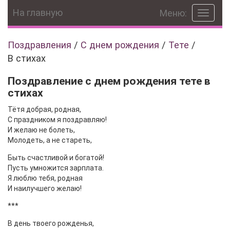
На главную
Меню:
Toggle
navigat
Поздравления
/
С днем рождения
/
Тете
/
В стихах
Поздравление с днем рождения тете в
стихах
Тётя добрая, родная,
С праздником я поздравляю!
И желаю не болеть,
Молодеть, а не стареть,
Быть счастливой и богатой!
Пусть умножится зарплата.
Я люблю тебя, родная
И наилучшего желаю!
***
В день твоего рожденья,