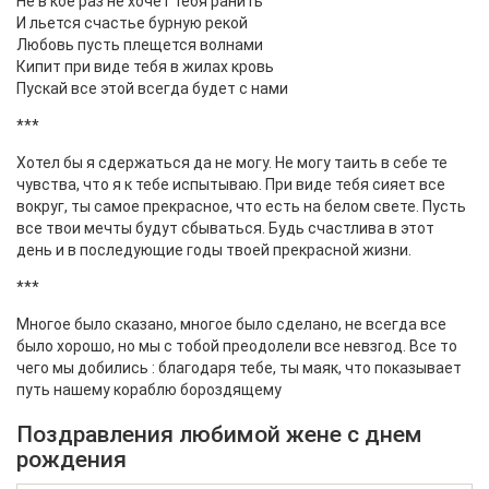
Не в кое раз не хочет тебя ранить
И льется счастье бурную рекой
Любовь пусть плещется волнами
Кипит при виде тебя в жилах кровь
Пускай все этой всегда будет с нами
***
Хотел бы я сдержаться да не могу. Не могу таить в себе те
чувства, что я к тебе испытываю. При виде тебя сияет все
вокруг, ты самое прекрасное, что есть на белом свете. Пусть
все твои мечты будут сбываться. Будь счастлива в этот
день и в последующие годы твоей прекрасной жизни.
***
Многое было сказано, многое было сделано, не всегда все
было хорошо, но мы с тобой преодолели все невзгод. Все то
чего мы добились : благодаря тебе, ты маяк, что показывает
путь нашему кораблю бороздящему
Поздравления любимой жене с днем
рождения