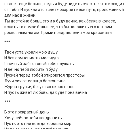
станет еще больше, ведь я буду видеть счастье, что исходит
от тебя. И пускай это «свет» озаряет весь путь, проложенный
для нас в жизни.
Ты достойна большего и я буду вечно, как белка в колесе,
искать то самое большее, что бы положить его к твоим
роскошным ногам. Прими поздравления моя красавица.
***
Твои уста украли мою душу
И без сомнения ты мое чудо
Я вечный раб готовый тебя слушать
И вечно тебя любить я буду
Пускай перед тобой откроются просторы
Лучи сияют солнца бесконечно
Журчат ручьи, бегут так скоротечно
И пусть живет любовь, да будет она вечна
***
В это прекрасный день
Хочу сейчас тебя поздравить
Пусть этот не всегда хороший мир