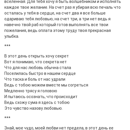
вселенная. Для тебя хочу я быть волшебником и исполнять
каждое твое желание. На счет раз я убирая всю печаль что
осталась у тебя в сердце, на счет два я все больше
одариваю тебя любовью, на счет три, а три нет ведь я
навечно твой раб который готов выполнять все твои
пожелания, ведь оплата этому труду твоя прекрасная
улыбка.
***
В этот день открыть хочу секрет
Вот я понимаю, что секрета нет
Что для нас любовь обычна стала
Поселилась быстро в нашем сердце
Что таска и боль от нас удрали
Ведь с тобою можем вместе мы согреться
Медленно трясу я головою
И пытаюсь осознать, что происходит
Ведь схожу сума я здесь с тобою
Это чувство назову любовью.
***
Знай, мое чудо, моей любви нет предела, в этот день ее