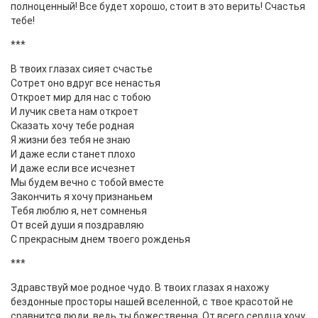
полноценный! Все будет хорошо, стоит в это верить! Счастья
тебе!
***
В твоих глазах сияет счастье
Сотрет оно вдруг все ненастья
Откроет мир для нас с тобою
И лучик света нам откроет
Сказать хочу тебе родная
Я жизни без тебя не знаю
И даже если станет плохо
И даже если все исчезнет
Мы будем вечно с тобой вместе
Закончить я хочу признаньем
Тебя люблю я, нет сомненья
От всей души я поздравляю
С прекрасным днем твоего рожденья
***
Здравствуй мое родное чудо. В твоих глазах я нахожу
бездонные просторы нашей вселенной, с твое красотой не
сравнится люди, ведь ты божественна. От всего сердца хочу