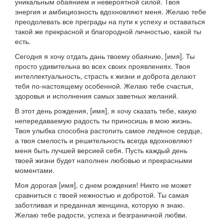
уникальным обаянием и невероятной силой. Твоя
энергия и амбициозность вдохновляют меня. Желаю тебе
преодолевать все преграды на пути к успеху и оставаться
такой же прекрасной и благородной личностью, какой ты
есть.
Сегодня я хочу отдать дань твоему обаянию, [имя]. Ты
просто удивительна во всех своих проявлениях. Твоя
интеллектуальность, страсть к жизни и доброта делают
тебя по-настоящему особенной. Желаю тебе счастья,
здоровья и исполнения самых заветных желаний.
В этот день рождения, [имя], я хочу сказать тебе, какую
непередаваемую радость ты приносишь в мою жизнь.
Твоя улыбка способна растопить самое ледяное сердце,
а твоя смелость и решительность всегда вдохновляют
меня быть лучшей версией себя. Пусть каждый день
твоей жизни будет наполнен любовью и прекрасными
моментами.
Моя дорогая [имя], с днем рождения! Никто не может
сравниться с твоей нежностью и добротой. Ты самая
заботливая и преданная женщина, которую я знаю.
Желаю тебе радости, успеха и безграничной любви.