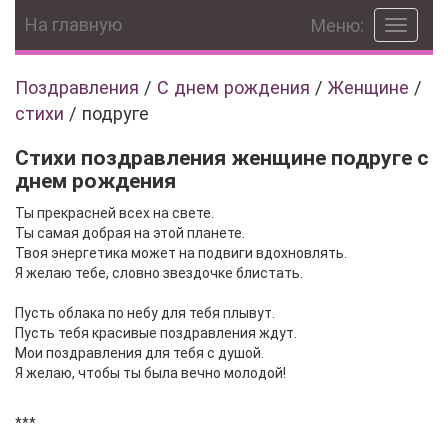
На главную
Меню:
Toggle
navigat
Поздравления
/
С днем рождения
/
Женщине
/
стихи
/
подруге
Стихи поздравления женщине подруге с
днем рождения
Ты прекрасней всех на свете.
Ты самая добрая на этой планете.
Твоя энергетика может на подвиги вдохновлять.
Я желаю тебе, словно звездочке блистать.
Пусть облака по небу для тебя плывут.
Пусть тебя красивые поздравления ждут.
Мои поздравления для тебя с душой.
Я желаю, чтобы ты была вечно молодой!
***