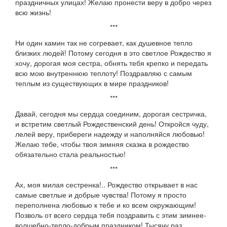
праздничных улицах! Желаю пронести веру в добро через
всю жизнь!
***
Ни один камин так не согревает, как душевное тепло
близких людей! Потому сегодня в это светлое Рождество я
хочу, дорогая моя сестра, обнять тебя крепко и передать
всю мою внутреннюю теплоту! Поздравляю с самым
теплым из существующих в мире праздников!
***
Давай, сегодня мы сердца соединим, дорогая сестричка,
и встретим светлый Рождественский день! Откройся чуду,
лелей веру, прибереги надежду и наполняйся любовью!
Желаю тебе, чтобы твоя зимняя сказка в рождество
обязательно стала реальностью!
***
Ах, моя милая сестренка!.. Рождество открывает в нас
самые светлые и добрые чувства! Потому я просто
переполнена любовью к тебе и ко всем окружающим!
Позволь от всего сердца тебя поздравить с этим зимнее-
волшебно-тепло-добрым праздником! Тысячу раз