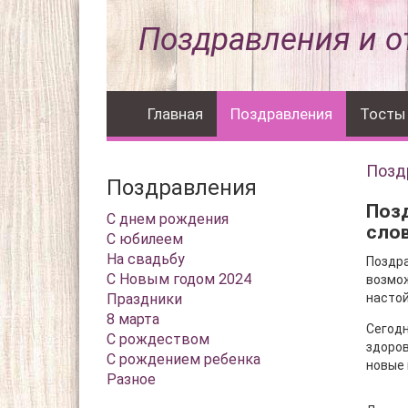
Поздравления и о
Главная
Поздравления
Тосты
Позд
Поздравления
Позд
С днем рождения
сло
С юбилеем
На свадьбу
Поздра
С Новым годом 2024
возмож
Праздники
настой
8 марта
Сегодн
С рождеством
здоров
С рождением ребенка
новые 
Разное