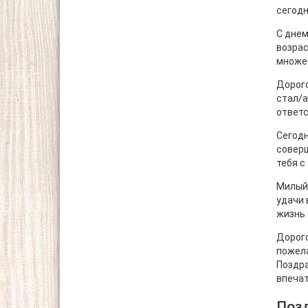
сегодн
С днем
возрас
множес
Дорого
стал/а
ответс
Сегодн
совер
тебя с
Милый/
удачи 
жизнь 
Дорого
пожела
Поздра
впечат
Позд