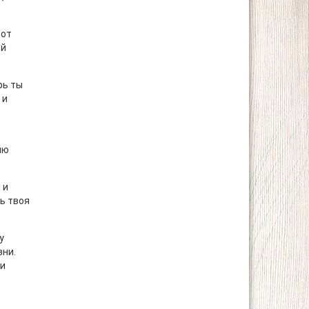
тот
ой
рь ты
 и
яю
 и
ь твоя
у
зни.
 и