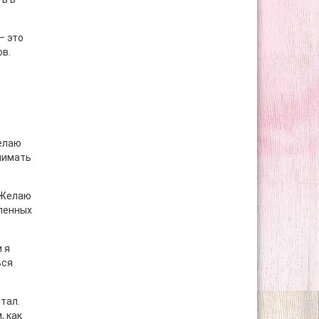
– это
ов.
е
Желаю
нимать
! Желаю
ленных
 я
ься
стал.
, как