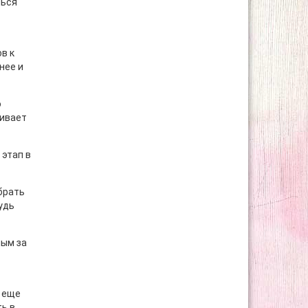
шься
в к
нее и
о
чивает
этап в
брать
удь
ным за
я еще
ь в