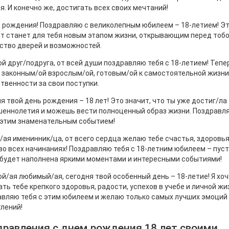
я. И конечно же, достигать всех своих мечтаний!
 рождения! Поздравляю с великолепным юбилеем – 18-летием! Э
т станет для тебя новым этапом жизни, открывающим перед тоб
тво дверей и возможностей.
й друг/подруга, от всей души поздравляю тебя с 18-летием! Тепе
 законным/ой взрослым/ой, готовым/ой к самостоятельной жизни
твенности за свои поступки.
я твой день рождения – 18 лет! Это значит, что ты уже достиг/ла
шеннолетия и можешь вести полноценный образ жизни. Поздравл
 этим знаменательным событием!
ая именинник/ца, от всего сердца желаю тебе счастья, здоровья
во всех начинаниях! Поздравляю тебя с 18-летним юбилеем – пуст
будет наполнена яркими моментами и интересными событиями!
й/ая любимый/ая, сегодня твой особенный день – 18-летие! Я хоч
ть тебе крепкого здоровья, радости, успехов в учебе и личной жи
вляю тебя с этим юбилеем и желаю только самых лучших эмоций
лений!
равления с днем рождения 18 лет своими