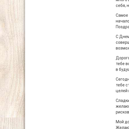
себя, 
Самое 
начало
Поздра
С Днем
соверш
возмож
Дорого
тебе в
в буду
Сегодн
тебе с
целей 
Сладки
желаю 
рисков
Мой до
Желаю 