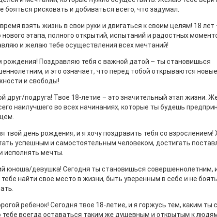
не бояться рисковать и добиваться всего, что задумал.
время взять жизнь в свои руки и двигаться к своим целям! 18 лет 
 нового этапа, полного открытий, испытаний и радостных момент
вляю и желаю тебе осуществления всех мечтаний!
 рождения! Поздравляю тебя с важной датой – ты становишься
еннолетним, и это означает, что перед тобой открываются новы
ности и свободы!
й друг/подруга! Твое 18-летие – это значительный этап жизни. 
сего наилучшего во всех начинаниях, которые ты будешь предпри
щем.
я твой день рождения, и я хочу поздравить тебя со взрослением
тать успешным и самостоятельным человеком, достигать постав
и исполнять мечты.
й юноша/девушка! Сегодня ты становишься совершеннолетним, и
тебе найти свое место в жизни, быть уверенным в себе и не боят
ать.
рогой ребенок! Сегодня твое 18-летие, и я горжусь тем, каким ты 
тебе всегда оставаться таким же душевным и открытым к людям