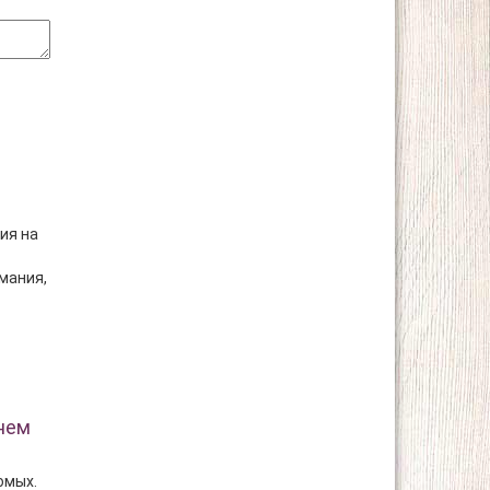
ия на
мания,
нем
омых.