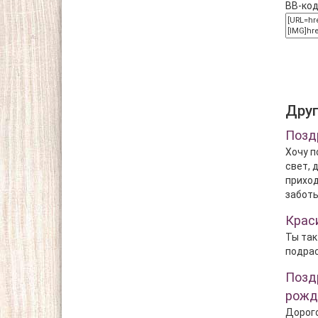
BB-код
Дру
Позд
Хочу п
свет, 
приход
заботы
Крас
Ты так
подрас
Позд
рожд
Дорого