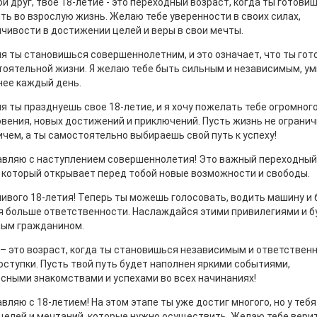
й друг, твое 18-летие - это переходный возраст, когда ты готови
ть во взрослую жизнь. Желаю тебе уверенности в своих силах,
чивости в достижении целей и веры в свои мечты.
я ты становишься совершеннолетним, и это означает, что ты гото
оятельной жизни. Я желаю тебе быть сильным и независимым, ум
ее каждый день.
я ты празднуешь свое 18-летие, и я хочу пожелать тебе огромног
вения, новых достижений и приключений. Пусть жизнь не ограни
ичем, а ты самостоятельно выбираешь свой путь к успеху!
вляю с наступлением совершеннолетия! Это важный переходный 
 который открывает перед тобой новые возможности и свободы.
ивого 18-летия! Теперь ты можешь голосовать, водить машину и 
я больше ответственности. Наслаждайся этими привилегиями и б
ным гражданином.
 – это возраст, когда ты становишься независимым и ответствен
оступки. Пусть твой путь будет наполнен яркими событиями,
сными знакомствами и успехами во всех начинаниях!
вляю с 18-летием! На этом этапе ты уже достиг многого, но у теб
целей и мечтаний, которые нужно осуществить. Желаю тебе верит