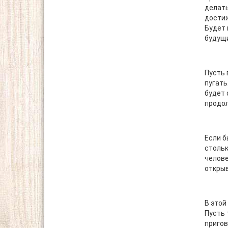
делать
достиж
Будет 
будущ
Пусть 
пугать
будет 
продол
Если б
стольк
челове
открыв
В этой
Пусть 
пригов