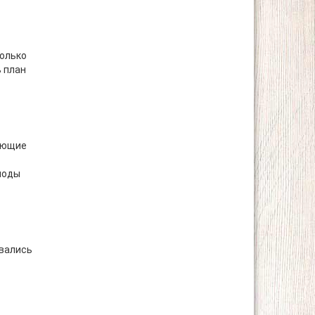
только
 план
дующие
лоды
авались