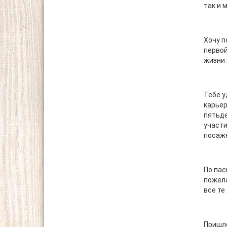
так и 
Хочу п
первой
жизни 
Тебе у
карьер
пятьде
участи
посаже
По пас
пожела
все те
Пришло