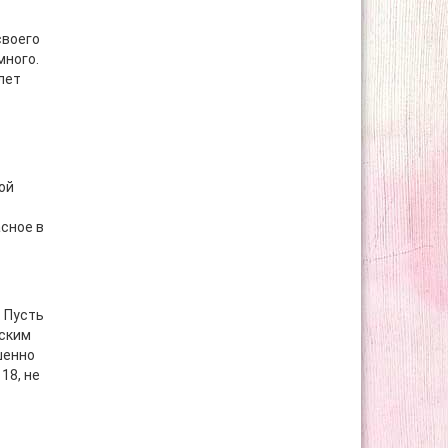
своего
много.
лет
ой
асное в
. Пусть
нским
шенно
18, не