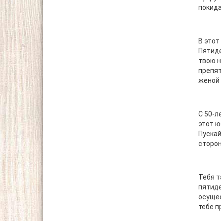
покида
В этот
Пятид
твою н
препят
женой 
С 50-л
этот ю
Пускай
сторон
Тебя т
пятиде
осущес
тебе п