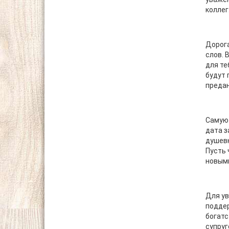
коллег
Дорога
слов. 
для те
будут 
преда
Самую 
дата з
душев
Пусть 
новым
Для ув
подде
богатс
супруг