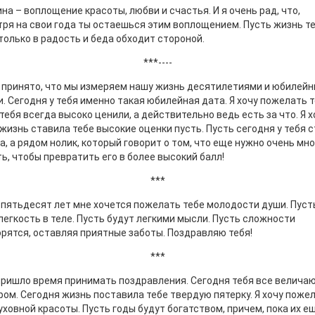
а – воплощение красоты, любви и счастья. И я очень рад, что,
ря на свои года ты остаешься этим воплощением. Пусть жизнь т
только в радость и беда обходит стороной.
***----
 принято, что мы измеряем нашу жизнь десятилетиями и юбилей
. Сегодня у тебя именно такая юбилейная дата. Я хочу пожелать т
тебя всегда высоко ценили, а действительно ведь есть за что. Я х
жизнь ставила тебе высокие оценки пусть. Пусть сегодня у тебя 
а, а рядом нолик, который говорит о том, что еще нужно очень мно
ь, чтобы превратить его в более высокий балл!
***
 пятьдесят лет мне хочется пожелать тебе молодости души. Пуст
легкость в теле. Пусть будут легкими мысли. Пусть сложности
рятся, оставляя приятные заботы. Поздравляю тебя!
***
пришло время принимать поздравления. Сегодня тебя все велича
ом. Сегодня жизнь поставила тебе твердую пятерку. Я хочу поже
уховной красоты. Пусть годы будут богатством, причем, пока их е