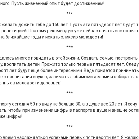
много. Пусть жизненный опыт будет достижением!
***
ожелать дожить тебе до 150 лет. Пусть эти пятьдесят лет будут 
 репетицией. Поэтому рекомендую уже сейчас начать составлять
на ближайшие годы и искать эликсир молодости!
***
далось многое повидать в этой жизни. Создать семью, построить
у, воспитать детей. Прожито только первые пятьдесят лет. Сле
сят лет будут еще более интересными. Ведь придется принимать
е в воспитании внуков, занимать любимыми делами и собирать п
нных в молодости деревьев!
***
порту сегодня 50 по виду не больше 30, а в душе все 20 лет. Я хочу
ть, чтобы при изменении цифры в паспорте в душе и внешне ост
 же цифры!
***
 время наслаждаться успехами первых пятидесяти лет. Я желаю