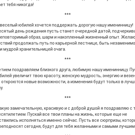
ет тебя никогда!
***
 веселый юбилей хочется поддержать дорогую нашу именинницу!
есятый день рождения пусть станет очередной датой, подчерки
еповторимый образ, шарм и накопленный жизненный опыт. Желаю
ствий продолжать путь по карьерной лестнице, быть незаменим
и мудрой хранительницей очага.
***
етием поздравляем близкого друга, любимую нашу именинницу. Пу
билей увеличит твою красоту, женскую мудрость, энергию и везен
 откроются новые возможности, а изменения будут только в луч
у.
***
акую замечательную, красивую и с доброй душой я поздравляю с 
сятилетием. Пускай все твои планы на жизнь, которые еще не
твились исполняться именно сейчас. Пусть все сюрпризы, кото
реподносят сегодня, будут для тебя желанными и самыми лучшим