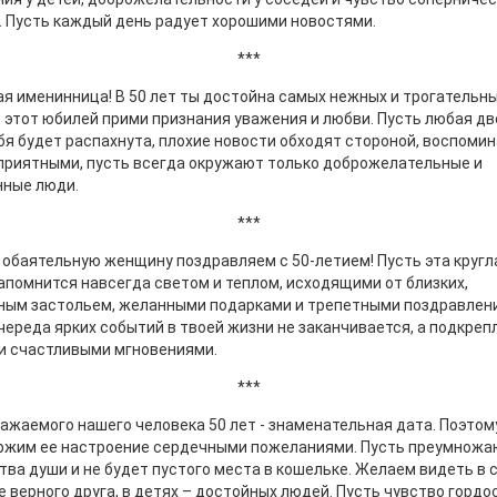
. Пусть каждый день радует хорошими новостями.
***
я именинница! В 50 лет ты достойна самых нежных и трогательн
В этот юбилей прими признания уважения и любви. Пусть любая д
бя будет распахнута, плохие новости обходят стороной, воспоми
приятными, пусть всегда окружают только доброжелательные и
нные люди.
***
обаятельную женщину поздравляем с 50-летием! Пусть эта кругл
апомнится навсегда светом и теплом, исходящими от близких,
ным застольем, желанными подарками и трепетными поздравлен
череда ярких событий в твоей жизни не заканчивается, а подкреп
и счастливыми мгновениями.
***
ажаемого нашего человека 50 лет - знаменательная дата. Поэтом
ржим ее настроение сердечными пожеланиями. Пусть преумножа
тва души и не будет пустого места в кошельке. Желаем видеть в 
е верного друга, в детях – достойных людей. Пусть чувство гордо