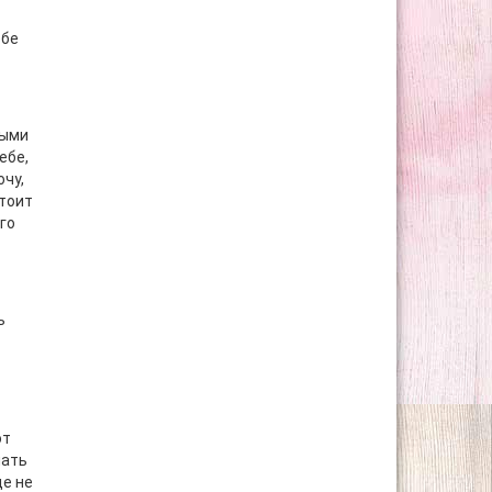
ебе
ными
ебе,
очу,
стоит
го
ь
ют
лать
ще не