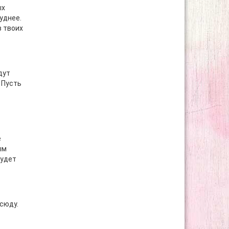
ых
уднее.
в твоих
дут
 Пусть
е
ым
будет
сюду.