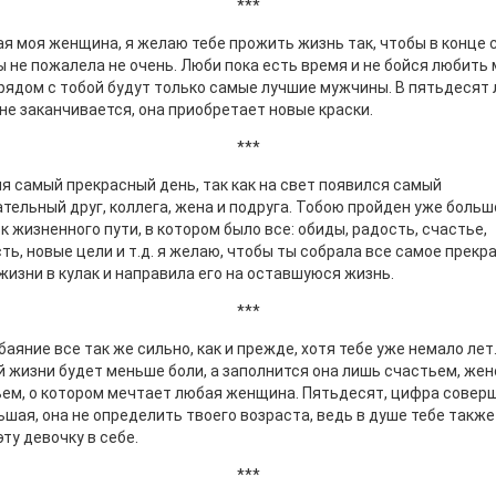
***
я моя женщина, я желаю тебе прожить жизнь так, чтобы в конце 
ы не пожалела не очень. Люби пока есть время и не бойся любить 
рядом с тобой будут только самые лучшие мужчины. В пятьдесят 
не заканчивается, она приобретает новые краски.
***
я самый прекрасный день, так как на свет появился самый
тельный друг, коллега, жена и подруга. Тобою пройден уже больш
к жизненного пути, в котором было все: обиды, радость, счастье,
ть, новые цели и т.д. я желаю, чтобы ты собрала все самое прекр
жизни в кулак и направила его на оставшуюся жизнь.
***
баяние все так же сильно, как и прежде, хотя тебе уже немало лет
й жизни будет меньше боли, а заполнится она лишь счастьем, же
ем, о котором мечтает любая женщина. Пятьдесят, цифра совер
ьшая, она не определить твоего возраста, ведь в душе тебе также 
эту девочку в себе.
***