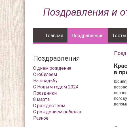
Поздравления и о
Главная
Поздравления
Тосты
Позд
Поздравления
Кра
С днем рождения
в пр
С юбилеем
На свадьбу
Юбиляр
С Новым годом 2024
возрас
Праздники
волнен
погоду
8 марта
вспоми
С рождеством
С рождением ребенка
Разное