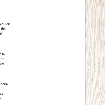
вающей
 без
ой
сть
ие.
шую
твоим
рые
и.