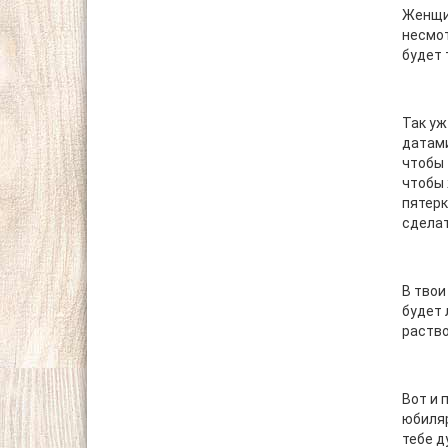
Женщин
несмот
будет 
Так уж
датами
чтобы 
чтобы 
пятерк
сделат
В твои
будет 
раство
Вот и 
юбиляр
тебе д