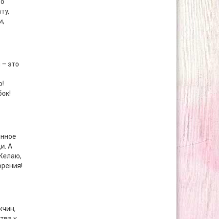
то
ту,
и,
 – это
ю!
бок!
енное
и. А
Желаю,
орения!
жчин,
тва у