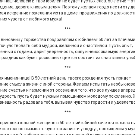
й наш человек! В твой юбилей не будет пустых слов. 50-летие – э
дение, дорога к новым целям. Поэтому желаем гордо нести эту да
ая искренние пожелания уюта в доме, продвижения по должност
них чувств от любимого мужа!
***
виновницу торжества поздравляем с юбилеем! 50 лет за плечами
почувствовать себя мудрой, желанной и счастливой. Пусть опыт,
енный с годами, дарит уверенность, силу и неиссякаемую энерги
праздник как букет роскошных цветов состоит из счастливых улы
***
я именинница! В 50-летний день твоего рождения пусть придет
ние смысла жизни с иной стороны. Желаем испытать необыкнов
ие счастья и гармонии от осознания того, что все лучшее вперед
мудрость пусть будет нужным помощником молодому поколению. 
внешность радовала тебя, вызывая чувство гордости и удовлетв
***
привлекательной женщине в 50-летний юбилей хочется пожелать
 постоянно вызывать чувство зависти у подруг, восхищения у му
ия у детей, доброжелательности у соседей и чувство соперничес