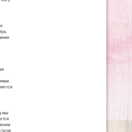
ых
верь
нания
ая
иями.
ляется
у мы
ются
своем
сти не