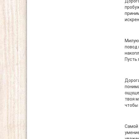
Дорого
пробуж
приним
искрен
Милую 
повод 
накопл
Пусть 
Дорога
понима
ощущен
твоя 
чтобы 
Самой 
умение
уважен