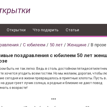
ткрытки
Открытки
Что подарить
Статьи
равления
/
С юбилеем
/
50 лет
/
Женщине
/
В прозе
сивые поздравления с юбилеем 50 лет жен
озе
ом быть не так легко. Ведь в столь достойном пятидесятилетне
те хочется угодить всем гостям. Но мы желаем, дорогая, чтобы л
ие сегодня и в жизни превращалось в приятные хлопоты. Пусть в
 на душе греет лучик солнца, а родные и близкие не дают повод
нать о возрасте!
***