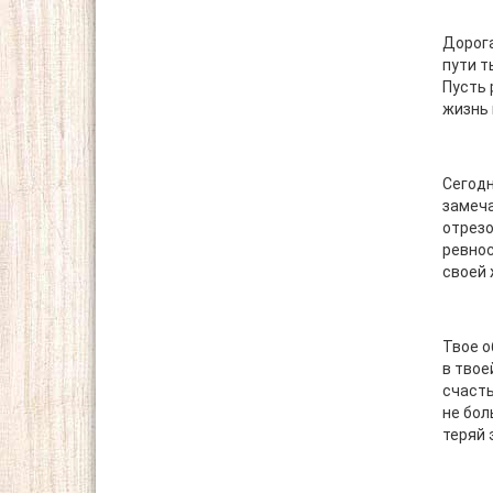
Дорога
пути т
Пусть 
жизнь 
Сегодн
замеча
отрезо
ревнос
своей 
Твое о
в твое
счасть
не бол
теряй 