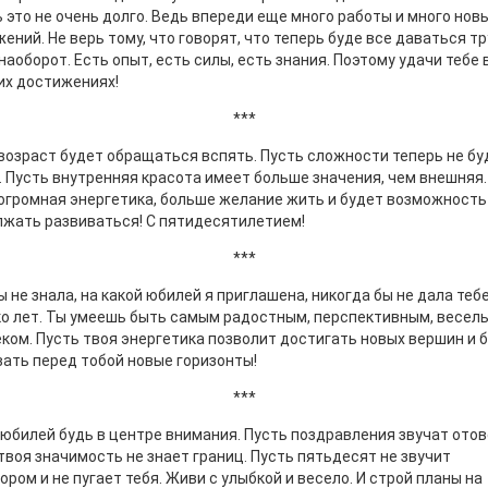
 это не очень долго. Ведь впереди еще много работы и много нов
ений. Не верь тому, что говорят, что теперь буде все даваться тр
наоборот. Есть опыт, есть силы, есть знания. Поэтому удачи тебе 
их достижениях!
***
возраст будет обращаться вспять. Пусть сложности теперь не бу
. Пусть внутренняя красота имеет больше значения, чем внешняя.
огромная энергетика, больше желание жить и будет возможность
жать развиваться! С пятидесятилетием!
***
ы не знала, на какой юбилей я приглашена, никогда бы не дала теб
о лет. Ты умеешь быть самым радостным, перспективным, весел
ком. Пусть твоя энергетика позволит достигать новых вершин и 
ать перед тобой новые горизонты!
***
 юбилей будь в центре внимания. Пусть поздравления звучат отов
твоя значимость не знает границ. Пусть пятьдесят не звучит
ором и не пугает тебя. Живи с улыбкой и весело. И строй планы на