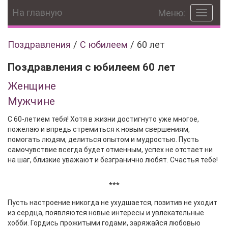
На главную
Меню:
Toggle
navigat
Поздравления
/
С юбилеем
/
60 лет
Поздравления с юбилеем 60 лет
Женщине
Мужчине
С 60-летием тебя! Хотя в жизни достигнуто уже многое,
пожелаю и впредь стремиться к новым свершениям,
помогать людям, делиться опытом и мудростью. Пусть
самочувствие всегда будет отменным, успех не отстает ни
на шаг, близкие уважают и безгранично любят. Счастья тебе!
***
Пусть настроение никогда не ухудшается, позитив не уходит
из сердца, появляются новые интересы и увлекательные
хобби. Гордись прожитыми годами, заряжайся любовью