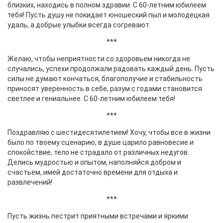
близких, находись в полном здравии. С 60-летним юбилеем
тебя! Пусть душу не покидает юношеский пыл и молодецкая
удаль, а добрые улыбки всегда согревают.
***
Желаю, чтобы неприятности со здоровьем никогда не
случались, успехи продолжали радовать каждый день. Пусть
силы не думают кончаться, благополучие и стабильность
приносят уверенность в себе, разум с годами становится
светлее и гениальнее. С 60-летним юбилеем тебя!
***
Поздравляю с шестидесятилетием! Хочу, чтобы все в жизни
было по твоему сценарию, в душе царило равновесие и
спокойствие, тело не страдало от различных недугов.
Делись мудростью и опытом, наполняйся добром и
счастьем, имей достаточно времени для отдыха и
развлечений!
***
Пусть жизнь пестрит приятными встречами и яркими