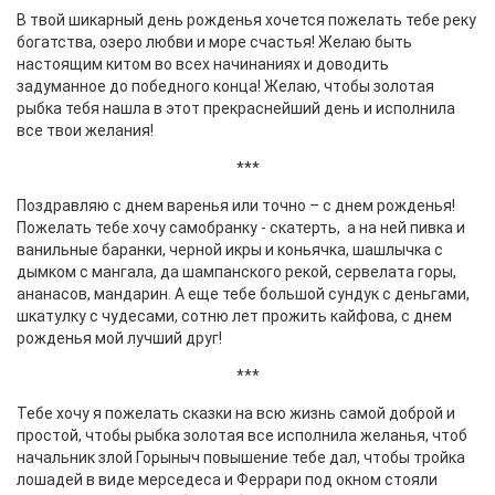
В твой шикарный день рожденья хочется пожелать тебе реку
богатства, озеро любви и море счастья! Желаю быть
настоящим китом во всех начинаниях и доводить
задуманное до победного конца! Желаю, чтобы золотая
рыбка тебя нашла в этот прекраснейший день и исполнила
все твои желания!
***
Поздравляю с днем варенья или точно – с днем рожденья!
Пожелать тебе хочу самобранку - скатерть, а на ней пивка и
ванильные баранки, черной икры и коньячка, шашлычка с
дымком с мангала, да шампанского рекой, сервелата горы,
ананасов, мандарин. А еще тебе большой сундук с деньгами,
шкатулку с чудесами, сотню лет прожить кайфова, с днем
рожденья мой лучший друг!
***
Тебе хочу я пожелать сказки на всю жизнь самой доброй и
простой, чтобы рыбка золотая все исполнила желанья, чтоб
начальник злой Горыныч повышение тебе дал, чтобы тройка
лошадей в виде мерседеса и Феррари под окном стояли