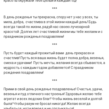
красоты окружали тебя целый и каждый год!
***
В день рожденья ты прекрасна, спору нет у нас у всех, ты
мила, добра, счастлива в этой жизни каждый день! Будь
всегда такой по жизни, радуй нас своею лучезарной
красотой. Долгих лет счастливой жизни мы тебе желаем и с
праздником рожденья поздравляем!
***
Пусть будет каждый прожитый вами день прекрасен и
счастлив! Пусть вся ваша жизнь будет полна добра, везенья,
смеха и удачами! Пусть мечты, желания всегда сбываются, а
мудрость с каждым годом добавляется! С праздником
рождения поздравляем!
***
Прими в свой день рожденье поздравленье! Счастья, удачи,
везенья и пуд отличного настроенья! Здоровья желаю тебе
агрегат и всех людских благ! Чтобы жизнь веселой и долгой
была! Чтобы разум не бросал никогда! Желаю всегда
улыбаться, идти вперед и не спотыкаться!