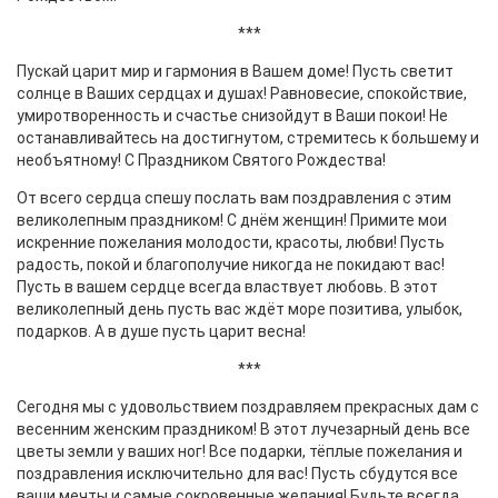
***
Пускай царит мир и гармония в Вашем доме! Пусть светит
солнце в Ваших сердцах и душах! Равновесие, спокойствие,
умиротворенность и счастье снизойдут в Ваши покои! Не
останавливайтесь на достигнутом, стремитесь к большему и
необъятному! С Праздником Святого Рождества!
От всего сердца спешу послать вам поздравления с этим
великолепным праздником! С днём женщин! Примите мои
искренние пожелания молодости, красоты, любви! Пусть
радость, покой и благополучие никогда не покидают вас!
Пусть в вашем сердце всегда властвует любовь. В этот
великолепный день пусть вас ждёт море позитива, улыбок,
подарков. А в душе пусть царит весна!
***
Сегодня мы с удовольствием поздравляем прекрасных дам с
весенним женским праздником! В этот лучезарный день все
цветы земли у ваших ног! Все подарки, тёплые пожелания и
поздравления исключительно для вас! Пусть сбудутся все
ваши мечты и самые сокровенные желания! Будьте всегда