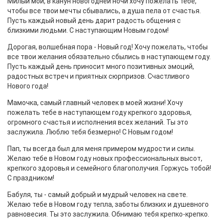
Милый мой, в канун новогодней ночи хочу пожелать тебе,
чтобы все твои мечты сбывались, а душа пела от счастья.
Пусть каждый новый день дарит радость общения с
близкими людьми. С наступающим Новым годом!
Дорогая, волшебная пора - Новый год! Хочу пожелать, чтобы
все твои желания обязательно сбылись в наступающем году.
Пусть каждый день приносит много позитивных эмоций,
радостных встреч и приятных сюрпризов. Счастливого
Нового года!
Мамочка, самый главный человек в моей жизни! Хочу
пожелать тебе в наступающем году крепкого здоровья,
огромного счастья и исполнения всех желаний. Ты это
заслужила. Люблю тебя безмерно! С Новым годом!
Пап, ты всегда был для меня примером мудрости и силы.
Желаю тебе в Новом году новых профессиональных высот,
крепкого здоровья и семейного благополучия. Горжусь тобой!
С праздником!
Бабуля, ты - самый добрый и мудрый человек на свете.
Желаю тебе в Новом году тепла, заботы близких и душевного
равновесия. Ты это заслужила. Обнимаю тебя крепко-крепко.