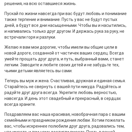
решения, на всю оставшиеся жизнь.
Пускай по жизни навсегда при вас будут любовь и понимание
также терпение и внимание. Пусть у вас не будут пустых
дней, а будут все дни насыщенными. Чтобы вы и насытились,
и напивались только друг другом. И держась рука за руку, не
встречали горя и разлуки.
Желаю я вам мои дорогие, чтобы имели вы общие цели в
новой дороге, созданной от частичек ваших сердец. Всегда
умейте прощать друг друга, и путь, выбранный вами, станет
легким. Заводите и любите своих детей и не забудьте тех,
чьими детьми являетесь вы сами.
Теперь вы муж и жена. Счастливая, дружная и единая семья.
Старайтесь не свернуть с вашей пути никуда. Радуйтесь и
радуйте друг друга всегда. Укрепите любовь верностью,
навсегда. И день этот свадебный и прекрасный, в сердцах
всегда храните.
Поздравляем вас наша красивая, новобрачная пара с вашим
семейными и праздником рождения любви. Хотим пожелать
вас, чтобы искреннее полюбили друг друга, радовались тем,