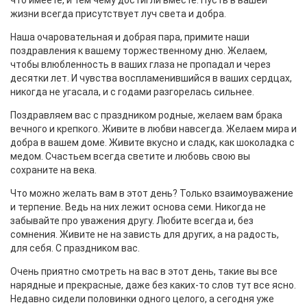
что имеете, и тем чему достигли вместе. Пусть в вашей
жизни всегда присутствует луч света и добра.
Наша очаровательная и добрая пара, примите наши
поздравления к вашему торжественному дню. Желаем,
чтобы влюбленность в ваших глаза не пропадал и через
десятки лет. И чувства воспламенившийся в ваших сердцах,
никогда не угасала, и с годами разгорелась сильнее.
Поздравляем вас с праздником родные, желаем вам брака
вечного и крепкого. Живите в любви навсегда. Желаем мира и
добра в вашем доме. Живите вкусно и сладк, как шоколадка с
медом. Счастьем всегда светите и любовь свою вы
сохраните на века.
Что можно желать вам в этот день? Только взаимоуважение
и терпение. Ведь на них лежит основа семи. Никогда не
забывайте про уважения другу. Любите всегда и, без
сомнения. Живите не на зависть для других, а на радость,
для себя. С праздником вас.
Очень приятно смотреть на вас в этот день, такие вы все
нарядные и прекрасные, даже без каких-то слов тут все ясно.
Недавно сидели половинки одного целого, а сегодня уже